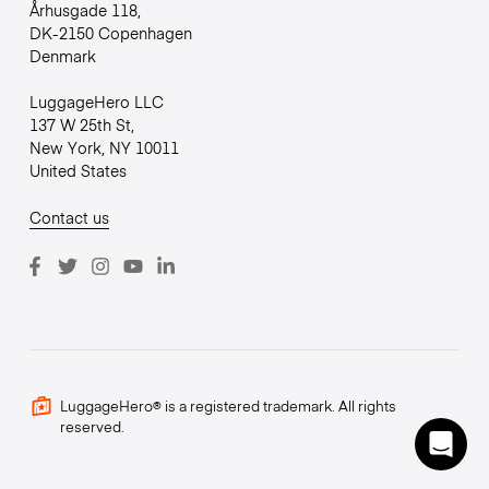
Århusgade 118,
DK-2150 Copenhagen
Denmark
LuggageHero LLC
137 W 25th St,
New York, NY 10011
United States
Contact us
LuggageHero® is a registered trademark. All rights
reserved.