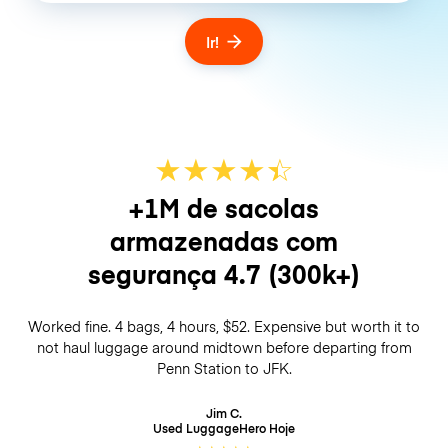
Ir!
★
★
★
★
☆
★
+1M de sacolas
armazenadas com
segurança
4.7
(300k+)
Worked fine. 4 bags, 4 hours, $52. Expensive but worth it to
not haul luggage around midtown before departing from
Penn Station to JFK.
Jim C.
Used LuggageHero
Hoje