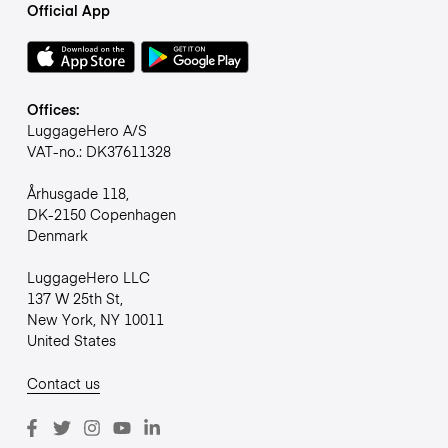
Official App
Offices:
LuggageHero A/S
VAT-no.: DK37611328
Århusgade 118,
DK-2150 Copenhagen
Denmark
LuggageHero LLC
137 W 25th St,
New York, NY 10011
United States
Contact us