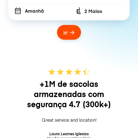
Amanhã
2 Malas
Number of bags
Ir!
★
★
★
★
☆
★
+1M de sacolas
armazenadas com
segurança
4.7
(300k+)
Great service and location!
Laura Lesmes Iglesias