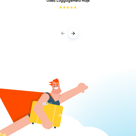
Used LuggageHero
Hoje
★
★
★
★
★