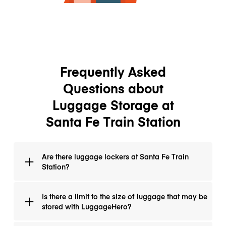
Frequently Asked
Questions about
Luggage Storage at
Santa Fe Train Station
Are there luggage lockers at Santa Fe Train
Station?
LuggageHero provides +25 luggage storage
Is there a limit to the size of luggage that may be
locations across Santa Fe Train Station where you
stored with LuggageHero?
can store your belongings with complete security
and up to $3000 insurance coverage.