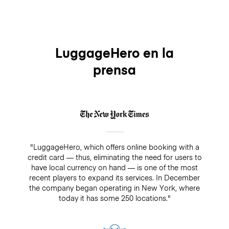
baggage when you arrive. To offer an extra sense of
we are proud to be covering each piece of luggage
security, every bag is covered by a $3000 insurance.
free of charge every time you use our luggage
service. The premium insurance is optional, you can
easily add it when making your booking and it will
cover your bags for up to $3,000/€2500 while being
LuggageHero en la
stored. On the other hand, if you decide not to add
prensa
insurance, there is always a guarantee of $500. Make
sure you do not pay cash in a drop-off/pick-up shop,
because insurance will not cover any bookings that
are not paid directly through LuggageHero
"LuggageHero, which offers online booking with a
credit card — thus, eliminating the need for users to
have local currency on hand — is one of the most
recent players to expand its services. In December
the company began operating in New York, where
today it has some 250 locations."