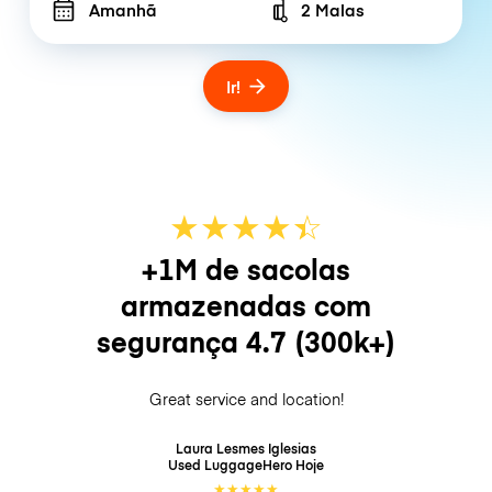
Amanhã
2 Malas
Number of bags
Ir!
★
★
★
★
☆
★
+1M de sacolas
armazenadas com
segurança
4.7
(300k+)
Great service and location!
Laura Lesmes Iglesias
Used LuggageHero
Hoje
★
★
★
★
★