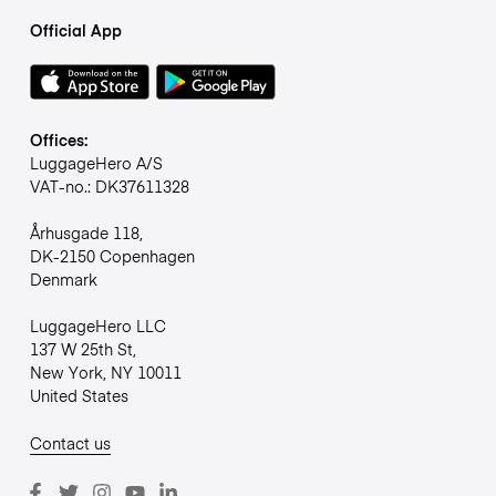
Official App
Offices:
LuggageHero A/S
VAT-no.: DK37611328
Århusgade 118,
DK-2150 Copenhagen
Denmark
LuggageHero LLC
137 W 25th St,
New York, NY 10011
United States
Contact us