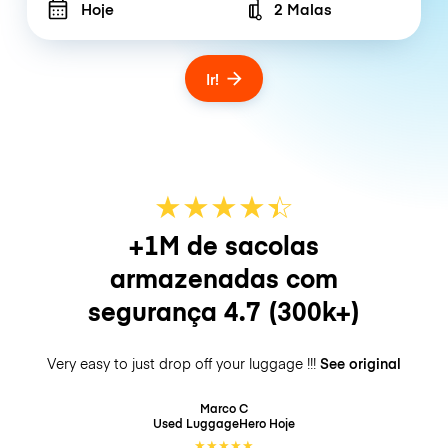
Hoje
2 Malas
Number of bags
Ir!
★
★
★
★
☆
★
+1M de sacolas
armazenadas com
segurança
4.7
(300k+)
Very easy to just drop off your luggage !!!
See original
Marco C
Used LuggageHero
Hoje
★
★
★
★
★