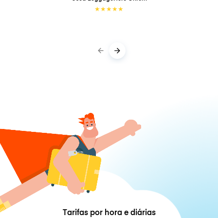
★
★
★
★
★
Tarifas por hora e diárias