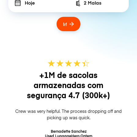
Hoje
2 Malas
Number of bags
Ir!
★
★
★
★
☆
★
+1M de sacolas
armazenadas com
segurança
4.7
(300k+)
Crew was very helpful. The process dropping off and
picking up was quick.
Bernadette Sanchez
Used LuggageHero
Ontem