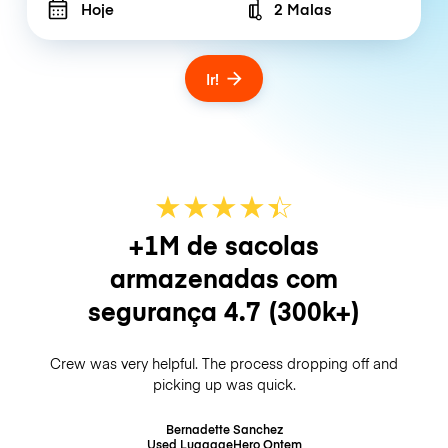
Hoje
2 Malas
Number of bags
Ir!
★
★
★
★
☆
★
+1M de sacolas
armazenadas com
segurança
4.7
(300k+)
Crew was very helpful. The process dropping off and
picking up was quick.
Bernadette Sanchez
Used LuggageHero
Ontem