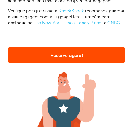
será cobrada uma taxa diária de $6.90 por bagagem.
Verifique por que razão a
KnockKnock
recomenda guardar
a sua bagagem com a LuggageHero. Também com
destaque no
The New York Times
,
Lonely Planet
e
CNBC
.
Reserve agora!