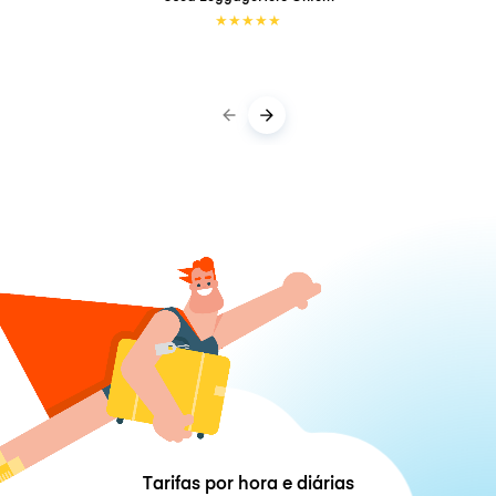
★
★
★
★
★
Tarifas por hora e diárias