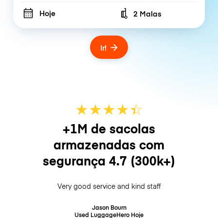
Hoje
2 Malas
Number of bags
Ir!
★
★
★
★
☆
★
+1M de sacolas
armazenadas com
segurança
4.7
(300k+)
Very good service and kind staff
Jason Bourn
Used LuggageHero
Hoje