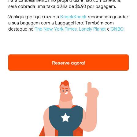
Para cancelamentos no próprio dia e não comparência,
será cobrada uma taxa diária de $6.90 por bagagem.
Verifique por que razão a
KnockKnock
recomenda guardar
a sua bagagem com a LuggageHero. Também com
destaque no
The New York Times
,
Lonely Planet
e
CNBC
.
Reserve agora!