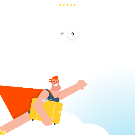
★
★
★
★
★