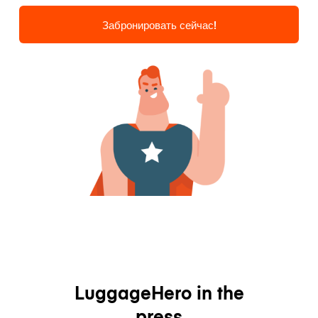
Забронировать сейчас!
LuggageHero in the
press