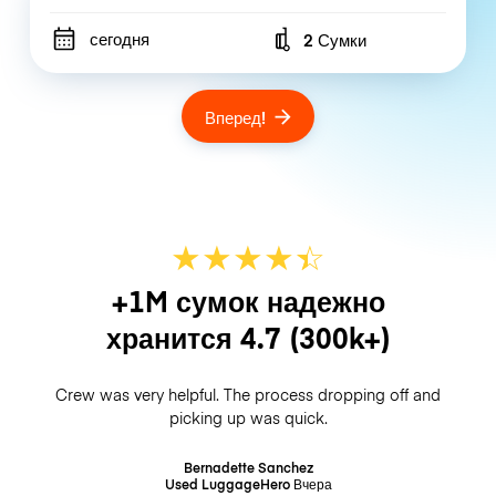
сегодня
2 Сумки
Number of bags
Вперед!
★
★
★
★
☆
★
+1M сумок надежно
хранится
4.7
(300k+)
Crew was very helpful. The process dropping off and
picking up was quick.
Bernadette Sanchez
Used LuggageHero
Вчера