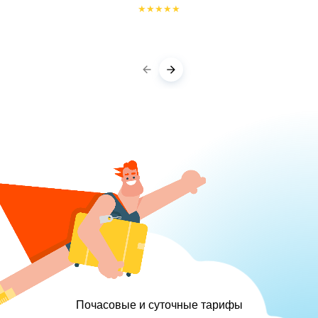
★
★
★
★
★
Почасовые и суточные тарифы