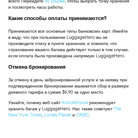
всего! Перейдите
по ссылке
,
чтобы выбрать точку хранения
и посмотреть часы работы.
Какие способы оплаты принимаются?
Принимаются все основные типы банковских карт. Имейте
в виду, что при пользовании LuggageHero вы не
производите плату в пункте хранения, и помните, что
страхование вашего багажа действует только в том случае,
если оплата была произведена напрямую LuggageHero.
Отмена бронирования
За отмену в день забронированной услуги и за неявку при
подтвержденном бронировании взымается сбор в размере
дневного тарифа в сумме $6.90 за одно место.
Узнайте, почему веб-сайт
KnockKnock
рекомендует
хранить багаж у LuggageHero. Нас также советуют
The
New York Times
,
Lonely Planet
и
CNBC
.