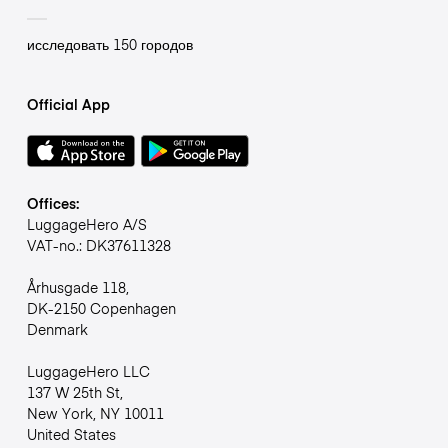
исследовать 150 городов
Official App
Offices:
LuggageHero A/S
VAT-no.: DK37611328
Århusgade 118,
DK-2150 Copenhagen
Denmark
LuggageHero LLC
137 W 25th St,
New York, NY 10011
United States