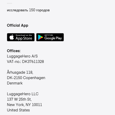
исследовать 150 городов
Official App
Offices:
LuggageHero A/S
VAT-no.: DK37611328
Århusgade 118,
DK-2150 Copenhagen
Denmark
LuggageHero LLC
137 W 25th St,
New York, NY 10011
United States