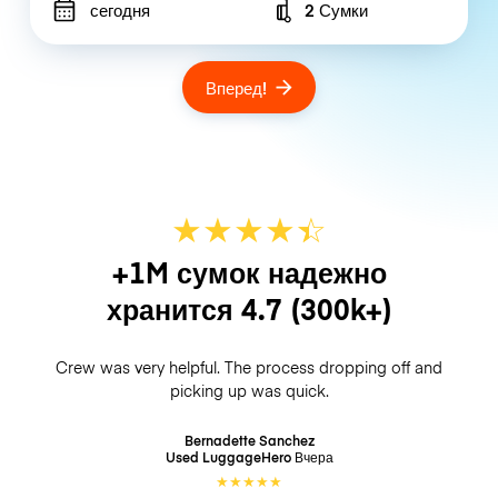
сегодня
2 Сумки
Number of bags
Вперед!
★
★
★
★
☆
★
+1M сумок надежно
хранится
4.7
(300k+)
Crew was very helpful. The process dropping off and
picking up was quick.
Bernadette Sanchez
Used LuggageHero
Вчера
★
★
★
★
★