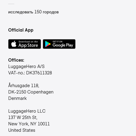
исследовать 150 городов
Official App
Offices:
LuggageHero A/S
VAT-no.: DK37611328
Århusgade 118,
DK-2150 Copenhagen
Denmark
LuggageHero LLC
137 W 25th St,
New York, NY 10011
United States