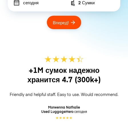
сегодня
2 Сумки
Number of bags
Вперед!
★
★
★
★
☆
★
+1M сумок надежно
хранится
4.7
(300k+)
Friendly and helpful staff. Easy to use. Would recommend.
Morwenna Nathalie
Used LuggageHero
сегодня
★
★
★
★
★