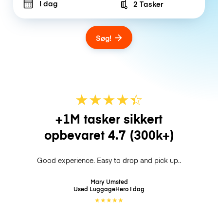
I dag
2 Tasker
Number of bags
Søg!
★
★
★
★
☆
★
+1M tasker sikkert
opbevaret
4.7
(300k+)
Good experience. Easy to drop and pick up..
Mary Umsted
Used LuggageHero
I dag
★
★
★
★
★