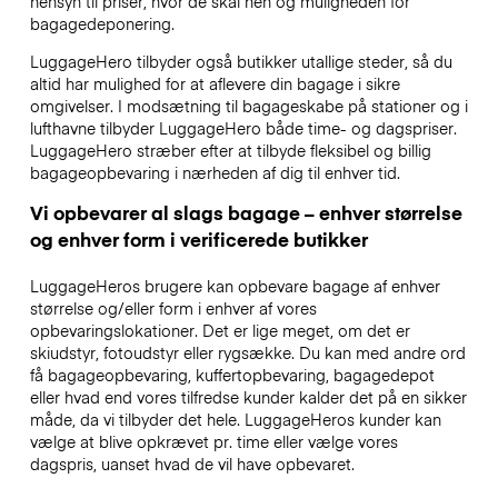
hensyn til priser, hvor de skal hen og muligheden for
bagagedeponering.
LuggageHero tilbyder også butikker utallige steder, så du
altid har mulighed for at aflevere din bagage i sikre
omgivelser. I modsætning til bagageskabe på stationer og i
lufthavne tilbyder LuggageHero både time- og dagspriser.
LuggageHero stræber efter at tilbyde fleksibel og billig
bagageopbevaring i nærheden af dig til enhver tid.
Vi opbevarer al slags bagage – enhver størrelse
og enhver form i verificerede butikker
LuggageHeros brugere kan opbevare bagage af enhver
størrelse og/eller form i enhver af vores
opbevaringslokationer. Det er lige meget, om det er
skiudstyr, fotoudstyr eller rygsække. Du kan med andre ord
få bagageopbevaring, kuffertopbevaring, bagagedepot
eller hvad end vores tilfredse kunder kalder det på en sikker
måde, da vi tilbyder det hele. LuggageHeros kunder kan
vælge at blive opkrævet pr. time eller vælge vores
dagspris, uanset hvad de vil have opbevaret.