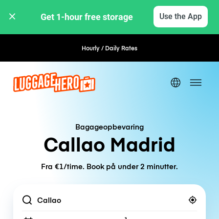
Get 1-hour free storage 
Use the App
Hourly / Daily Rates
Flexible Booking
Bagageopbevaring
Callao Madrid
Fra €1/time. Book på under 2 minutter.
Location