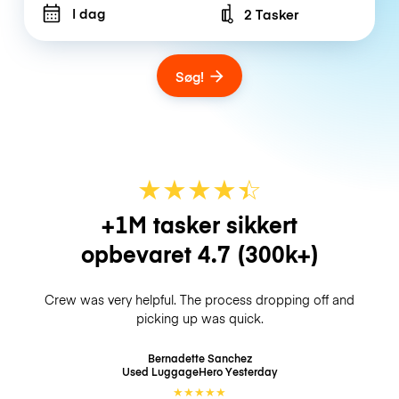
I dag
2 Tasker
Number of bags
Søg!
★
★
★
★
☆
★
+1M tasker sikkert
opbevaret
4.7
(300k+)
Crew was very helpful. The process dropping off and
picking up was quick.
Bernadette Sanchez
Used LuggageHero
Yesterday
★
★
★
★
★