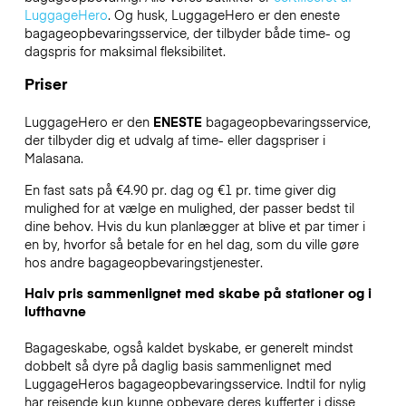
LuggageHero
. Og husk, LuggageHero er den eneste
bagageopbevaringsservice, der tilbyder både time- og
dagspris for maksimal fleksibilitet.
Priser
LuggageHero er den
ENESTE
bagageopbevaringsservice,
der tilbyder dig et udvalg af time- eller dagspriser i
Malasana.
En fast sats på €4.90 pr. dag og €1 pr. time giver dig
mulighed for at vælge en mulighed, der passer bedst til
dine behov. Hvis du kun planlægger at blive et par timer i
en by, hvorfor så betale for en hel dag, som du ville gøre
hos andre bagageopbevaringstjenester.
Halv pris sammenlignet med skabe på stationer og i
lufthavne
Bagageskabe, også kaldet byskabe, er generelt mindst
dobbelt så dyre på daglig basis sammenlignet med
LuggageHeros bagageopbevaringsservice. Indtil for nylig
har rejsende kun kunne opbevare deres kufferter i disse