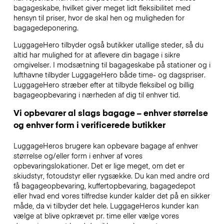
bagageskabe, hvilket giver meget lidt fleksibilitet med
hensyn til priser, hvor de skal hen og muligheden for
bagagedeponering.
LuggageHero tilbyder også butikker utallige steder, så du
altid har mulighed for at aflevere din bagage i sikre
omgivelser. I modsætning til bagageskabe på stationer og i
lufthavne tilbyder LuggageHero både time- og dagspriser.
LuggageHero stræber efter at tilbyde fleksibel og billig
bagageopbevaring i nærheden af dig til enhver tid.
Vi opbevarer al slags bagage – enhver størrelse
og enhver form i verificerede butikker
LuggageHeros brugere kan opbevare bagage af enhver
størrelse og/eller form i enhver af vores
opbevaringslokationer. Det er lige meget, om det er
skiudstyr, fotoudstyr eller rygsække. Du kan med andre ord
få bagageopbevaring, kuffertopbevaring, bagagedepot
eller hvad end vores tilfredse kunder kalder det på en sikker
måde, da vi tilbyder det hele. LuggageHeros kunder kan
vælge at blive opkrævet pr. time eller vælge vores