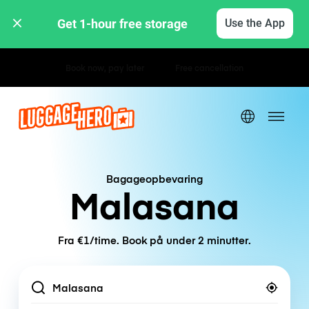
Get 1-hour free storage 
Use the App
Hourly / Daily Rates
Bagageopbevaring
Malasana
Fra €1/time. Book på under 2 minutter.
Location