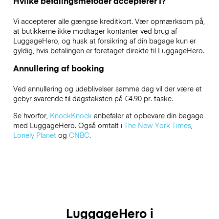
Hvilke betalingsmetoder accepterer I?
Vi accepterer alle gængse kreditkort. Vær opmærksom på,
at butikkerne ikke modtager kontanter ved brug af
LuggageHero, og husk at forsikring af din bagage kun er
gyldig, hvis betalingen er foretaget direkte til LuggageHero.
Annullering af booking
Ved annullering og udeblivelser samme dag vil der være et
gebyr svarende til dagstaksten på €4.90 pr. taske.
Se hvorfor,
KnockKnock
anbefaler at opbevare din bagage
med LuggageHero. Også omtalt i
The New York Times
,
Lonely Planet
og
CNBC
.
LuggageHero i