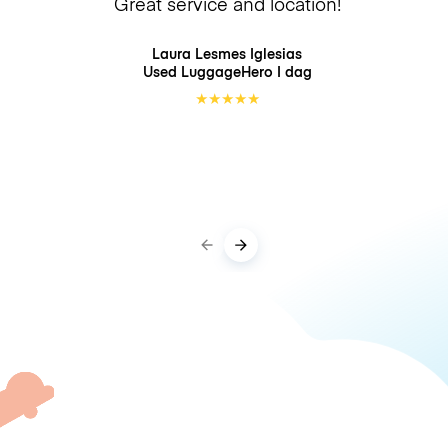
Great service and location!
Laura Lesmes Iglesias
Used LuggageHero
I dag
★
★
★
★
★