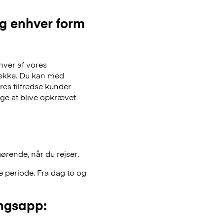
og enhver form
hver af vores
gsække. Du kan med
es tilfredse kunder
lge at blive opkrævet
gørende, når du rejser.
 periode. Fra dag to og
ngsapp: