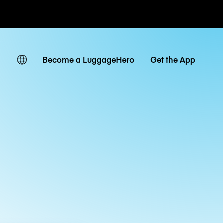
ates
Become a LuggageHero
Get the App