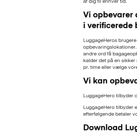
af dig til enhver tid.
Vi opbevarer 
i verificerede
LuggageHeros brugere k
opbevaringslokationer. 
andre ord få bagageopb
kalder det på en sikker
pr. time eller vælge vo
Vi kan opbeva
LuggageHero tilbyder ogs
LuggageHero tilbyder e
efterfølgende betaler vo
Download Lug