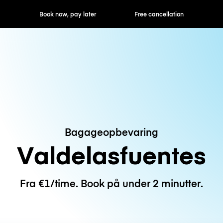
ok now, pay later
Free cancellation
Hourly / Daily R
Bagageopbevaring
Valdelasfuentes
Fra €1/time. Book på under 2 minutter.