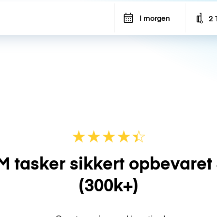
I morgen
2 
Num
★
★
★
★
☆
★
M tasker sikkert opbevaret
(300k+)