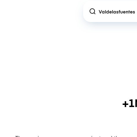
Location
+1