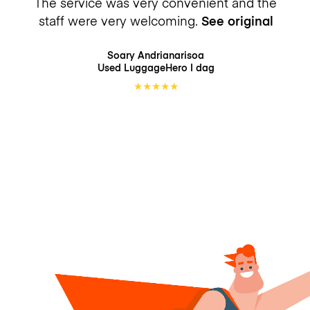
The service was very convenient and the
staff were very welcoming.
See original
Soary Andrianarisoa
Used LuggageHero
I dag
★
★
★
★
★