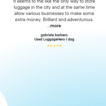
It seems to me like the only way to store
luggage in the city and at the same time
allow various businesses to make some
extra money. Brilliant and adventurous.
more
gabriele barbero
Used LuggageHero
I dag
★
★
★
★
★