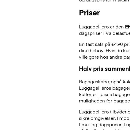
Priser
LuggageHero er den
E
dagspriser i Valdelasfu
En fast sats på €4.90 pr
dine behov. Hvis du kun
ville gøre hos andre b
Halv pris sammenl
Bagageskabe, også kald
LuggageHeros bagageopb
kufferter i disse bagage
muligheden for bagage
LuggageHero tilbyder ogs
sikre omgivelser. I mo
time- og dagspriser. Lu