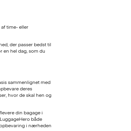
f time- eller
hed, der passer bedst til
or en hel dag, som du
basis sammenlignet med
opbevare deres
iser, hvor de skal hen og
flevere din bagage i
er LuggageHero både
ageopbevaring i nærheden