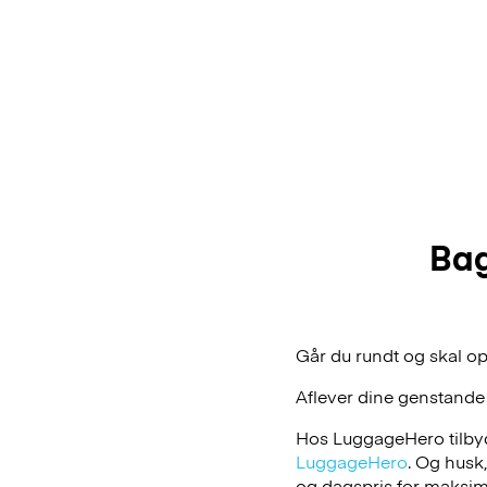
Bag
Går du rundt og skal op
Aflever dine genstande
Hos LuggageHero tilbyde
LuggageHero
. Og husk
og dagspris for maksimal