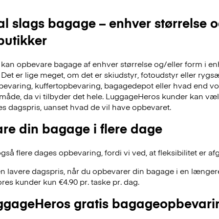
al slags bagage – enhver størrelse 
 butikker
an opbevare bagage af enhver størrelse og/eller form i en
Det er lige meget, om det er skiudstyr, fotoudstyr eller ry
evaring, kuffertopbevaring, bagagedepot eller hvad end vor
 måde, da vi tilbyder det hele. LuggageHeros kunder kan væ
res dagspris, uanset hvad de vil have opbevaret.
re din bagage i flere dage
å flere dages opbevaring, fordi vi ved, at fleksibilitet er af
n lavere dagspris, når du opbevarer din bagage i en længere
res kunder kun €4.90 pr. taske pr. dag.
gageHeros gratis bagageopbevari