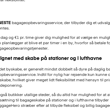
NESTE
bagageopbevaringsservice, der tilbyder dig et udvalg a
entes.
. dag og €1 pr. time giver dig mulighed for at vælge en mulig
 planlægger at blive et par timer i en by, hvorfor så betale f
agageopbevaringstjenester.
ignet med skabe på stationer og i lufthavne
et byskabe, er generelt mindst dobbelt så dyre på daglig 
evaringsservice. Indtil for nylig har rejsende kun kunne 
skabe, hvilket giver meget lidt fleksibilitet med hensyn til pr
deponering.
å butikker utallige steder, så du altid har mulighed for at a
dsætning til bagageskabe på stationer og i lufthavne tilbyd
ggageHero stræber efter at tilbyde fleksibel og billig bag