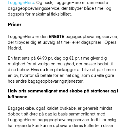
LuggageHero
. Og husk, LuggageHero er den eneste
bagageopbevaringsservice, der tilbyder både time- og
dagspris for maksimal fleksibilitet.
Priser
LuggageHero er den
ENESTE
bagageopbevaringsservice,
der tilbyder dig et udvalg af time- eller dagspriser i Opera
Madrid.
En fast sats på €4.90 pr. dag og €1 pr. time giver dig
mulighed for at vælge en mulighed, der passer bedst til
dine behov. Hvis du kun planlægger at blive et par timer i
en by, hvorfor så betale for en hel dag, som du ville gøre
hos andre bagageopbevaringstjenester.
Halv pris sammenlignet med skabe på stationer og i
lufthavne
Bagageskabe, også kaldet byskabe, er generelt mindst
dobbelt så dyre på daglig basis sammenlignet med
LuggageHeros bagageopbevaringsservice. Indtil for nylig
har rejsende kun kunne opbevare deres kufferter i disse