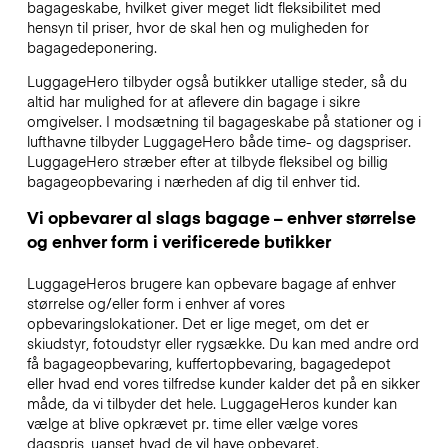
bagageskabe, hvilket giver meget lidt fleksibilitet med
hensyn til priser, hvor de skal hen og muligheden for
bagagedeponering.
LuggageHero tilbyder også butikker utallige steder, så du
altid har mulighed for at aflevere din bagage i sikre
omgivelser. I modsætning til bagageskabe på stationer og i
lufthavne tilbyder LuggageHero både time- og dagspriser.
LuggageHero stræber efter at tilbyde fleksibel og billig
bagageopbevaring i nærheden af dig til enhver tid.
Vi opbevarer al slags bagage – enhver størrelse
og enhver form i verificerede butikker
LuggageHeros brugere kan opbevare bagage af enhver
størrelse og/eller form i enhver af vores
opbevaringslokationer. Det er lige meget, om det er
skiudstyr, fotoudstyr eller rygsække. Du kan med andre ord
få bagageopbevaring, kuffertopbevaring, bagagedepot
eller hvad end vores tilfredse kunder kalder det på en sikker
måde, da vi tilbyder det hele. LuggageHeros kunder kan
vælge at blive opkrævet pr. time eller vælge vores
dagspris, uanset hvad de vil have opbevaret.