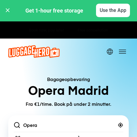
Get 1-hour free storage 
Use the App
Hourly / Daily Rates
Bagageopbevaring
Opera Madrid
Fra €1/time. Book på under 2 minutter.
Location