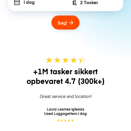
I dag
2 Tasker
Number of bags
Søg!
★
★
★
★
☆
★
+1M tasker sikkert
opbevaret
4.7
(300k+)
Great service and location!
Laura Lesmes Iglesias
Used LuggageHero
I dag
★
★
★
★
★