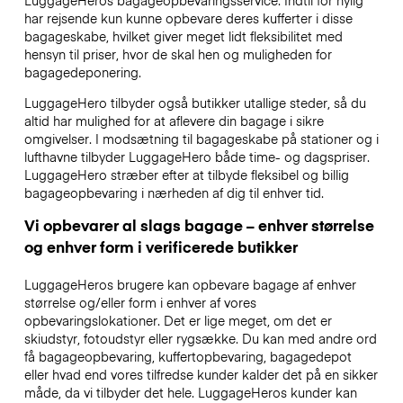
har rejsende kun kunne opbevare deres kufferter i disse
bagageskabe, hvilket giver meget lidt fleksibilitet med
hensyn til priser, hvor de skal hen og muligheden for
bagagedeponering.
LuggageHero tilbyder også butikker utallige steder, så du
altid har mulighed for at aflevere din bagage i sikre
omgivelser. I modsætning til bagageskabe på stationer og i
lufthavne tilbyder LuggageHero både time- og dagspriser.
LuggageHero stræber efter at tilbyde fleksibel og billig
bagageopbevaring i nærheden af dig til enhver tid.
Vi opbevarer al slags bagage – enhver størrelse
og enhver form i verificerede butikker
LuggageHeros brugere kan opbevare bagage af enhver
størrelse og/eller form i enhver af vores
opbevaringslokationer. Det er lige meget, om det er
skiudstyr, fotoudstyr eller rygsække. Du kan med andre ord
få bagageopbevaring, kuffertopbevaring, bagagedepot
eller hvad end vores tilfredse kunder kalder det på en sikker
måde, da vi tilbyder det hele. LuggageHeros kunder kan