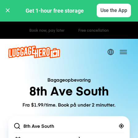
Get 1-hour free storage 
Use the App
Hourly / Daily Rates
Bagageopbevaring
8th Ave South
Fra $1.99/time. Book på under 2 minutter.
Location