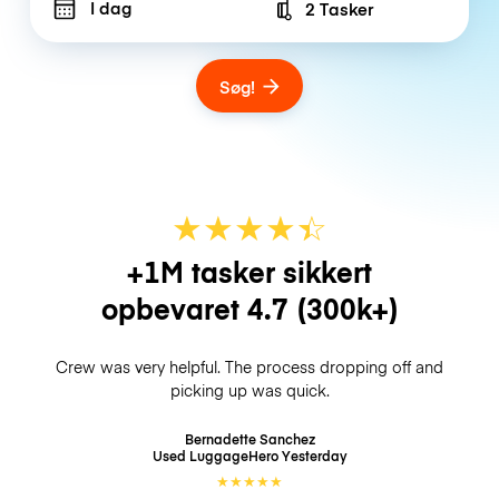
I dag
2 Tasker
Number of bags
Søg!
★
★
★
★
☆
★
+1M tasker sikkert
opbevaret
4.7
(300k+)
Crew was very helpful. The process dropping off and
picking up was quick.
Bernadette Sanchez
Used LuggageHero
Yesterday
★
★
★
★
★