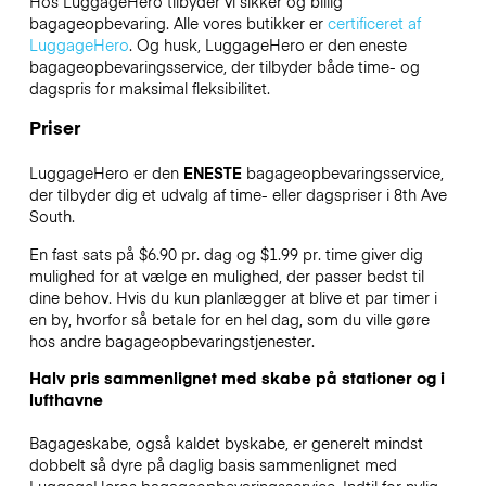
Hos LuggageHero tilbyder vi sikker og billig
bagageopbevaring. Alle vores butikker er
certificeret af
LuggageHero
. Og husk, LuggageHero er den eneste
bagageopbevaringsservice, der tilbyder både time- og
dagspris for maksimal fleksibilitet.
Priser
LuggageHero er den
ENESTE
bagageopbevaringsservice,
der tilbyder dig et udvalg af time- eller dagspriser i 8th Ave
South.
En fast sats på $6.90 pr. dag og $1.99 pr. time giver dig
mulighed for at vælge en mulighed, der passer bedst til
dine behov. Hvis du kun planlægger at blive et par timer i
en by, hvorfor så betale for en hel dag, som du ville gøre
hos andre bagageopbevaringstjenester.
Halv pris sammenlignet med skabe på stationer og i
lufthavne
Bagageskabe, også kaldet byskabe, er generelt mindst
dobbelt så dyre på daglig basis sammenlignet med
LuggageHeros bagageopbevaringsservice. Indtil for nylig