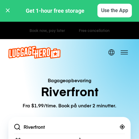
Get 1-hour free storage 
Use the App
Hourly / Daily Rates
Bagageopbevaring
Riverfront
Fra $1.99/time. Book på under 2 minutter.
Location