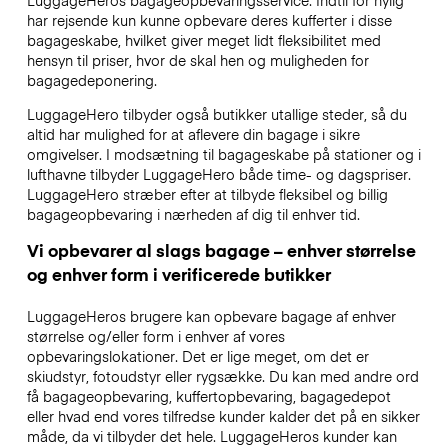
har rejsende kun kunne opbevare deres kufferter i disse
bagageskabe, hvilket giver meget lidt fleksibilitet med
hensyn til priser, hvor de skal hen og muligheden for
bagagedeponering.
LuggageHero tilbyder også butikker utallige steder, så du
altid har mulighed for at aflevere din bagage i sikre
omgivelser. I modsætning til bagageskabe på stationer og i
lufthavne tilbyder LuggageHero både time- og dagspriser.
LuggageHero stræber efter at tilbyde fleksibel og billig
bagageopbevaring i nærheden af dig til enhver tid.
Vi opbevarer al slags bagage – enhver størrelse
og enhver form i verificerede butikker
LuggageHeros brugere kan opbevare bagage af enhver
størrelse og/eller form i enhver af vores
opbevaringslokationer. Det er lige meget, om det er
skiudstyr, fotoudstyr eller rygsække. Du kan med andre ord
få bagageopbevaring, kuffertopbevaring, bagagedepot
eller hvad end vores tilfredse kunder kalder det på en sikker
måde, da vi tilbyder det hele. LuggageHeros kunder kan