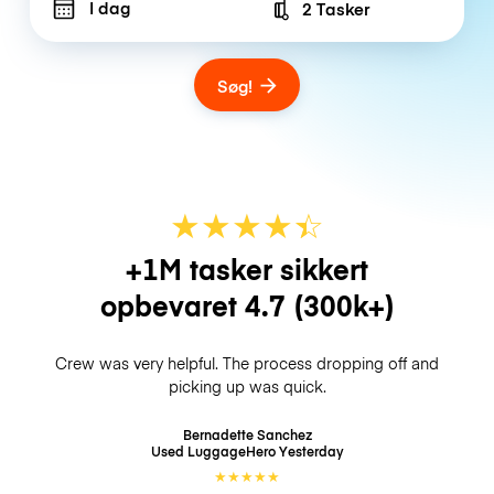
I dag
2 Tasker
Number of bags
Søg!
★
★
★
★
☆
★
+1M tasker sikkert
opbevaret
4.7
(300k+)
Crew was very helpful. The process dropping off and
picking up was quick.
Bernadette Sanchez
Used LuggageHero
Yesterday
★
★
★
★
★