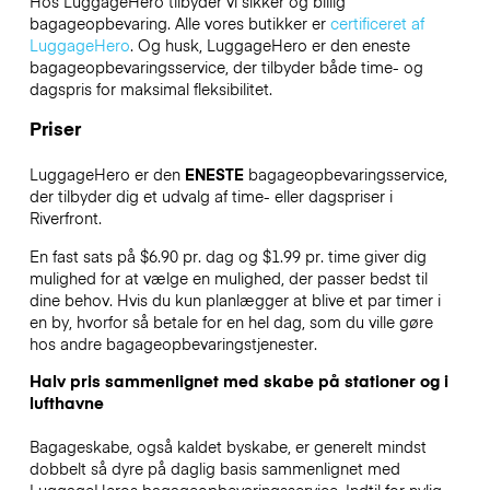
Hos LuggageHero tilbyder vi sikker og billig
bagageopbevaring. Alle vores butikker er
certificeret af
LuggageHero
. Og husk, LuggageHero er den eneste
bagageopbevaringsservice, der tilbyder både time- og
dagspris for maksimal fleksibilitet.
Priser
LuggageHero er den
ENESTE
bagageopbevaringsservice,
der tilbyder dig et udvalg af time- eller dagspriser i
Riverfront.
En fast sats på $6.90 pr. dag og $1.99 pr. time giver dig
mulighed for at vælge en mulighed, der passer bedst til
dine behov. Hvis du kun planlægger at blive et par timer i
en by, hvorfor så betale for en hel dag, som du ville gøre
hos andre bagageopbevaringstjenester.
Halv pris sammenlignet med skabe på stationer og i
lufthavne
Bagageskabe, også kaldet byskabe, er generelt mindst
dobbelt så dyre på daglig basis sammenlignet med
LuggageHeros bagageopbevaringsservice. Indtil for nylig