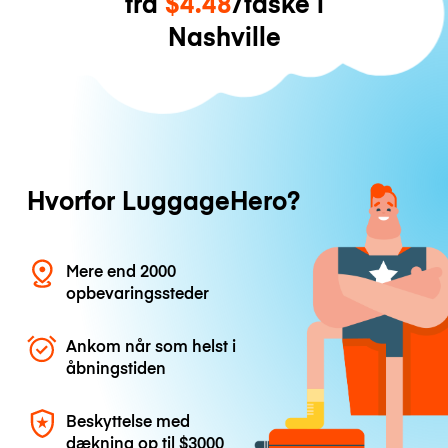
fra
$4.48
/taske i
Nashville
Hvorfor LuggageHero?
Mere end 2000
opbevaringssteder
Ankom når som helst i
åbningstiden
Beskyttelse med
dækning op til
$3000