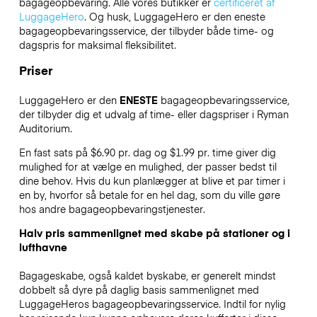
bagageopbevaring. Alle vores butikker er
certificeret af
LuggageHero
. Og husk, LuggageHero er den eneste
bagageopbevaringsservice, der tilbyder både time- og
dagspris for maksimal fleksibilitet.
Priser
LuggageHero er den
ENESTE
bagageopbevaringsservice,
der tilbyder dig et udvalg af time- eller dagspriser i Ryman
Auditorium.
En fast sats på $6.90 pr. dag og $1.99 pr. time giver dig
mulighed for at vælge en mulighed, der passer bedst til
dine behov. Hvis du kun planlægger at blive et par timer i
en by, hvorfor så betale for en hel dag, som du ville gøre
hos andre bagageopbevaringstjenester.
Halv pris sammenlignet med skabe på stationer og i
lufthavne
Bagageskabe, også kaldet byskabe, er generelt mindst
dobbelt så dyre på daglig basis sammenlignet med
LuggageHeros bagageopbevaringsservice. Indtil for nylig