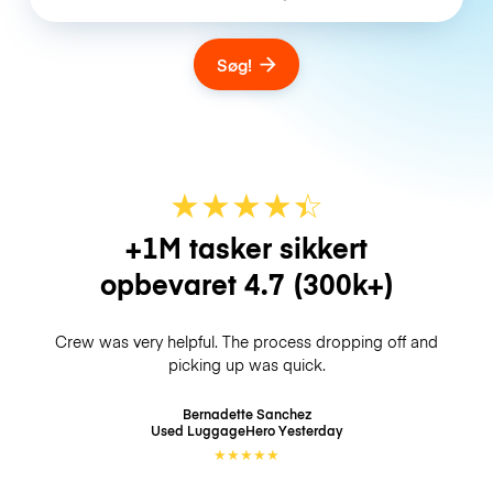
Søg!
★
★
★
★
☆
★
+1M tasker sikkert
opbevaret
4.7
(300k+)
Crew was very helpful. The process dropping off and
picking up was quick.
Bernadette Sanchez
Used LuggageHero
Yesterday
★
★
★
★
★