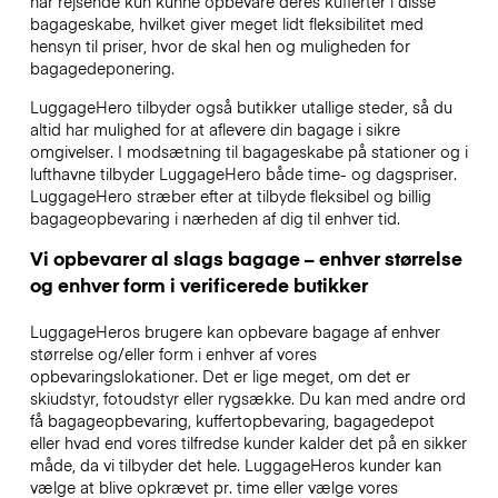
har rejsende kun kunne opbevare deres kufferter i disse
bagageskabe, hvilket giver meget lidt fleksibilitet med
hensyn til priser, hvor de skal hen og muligheden for
bagagedeponering.
LuggageHero tilbyder også butikker utallige steder, så du
altid har mulighed for at aflevere din bagage i sikre
omgivelser. I modsætning til bagageskabe på stationer og i
lufthavne tilbyder LuggageHero både time- og dagspriser.
LuggageHero stræber efter at tilbyde fleksibel og billig
bagageopbevaring i nærheden af dig til enhver tid.
Vi opbevarer al slags bagage – enhver størrelse
og enhver form i verificerede butikker
LuggageHeros brugere kan opbevare bagage af enhver
størrelse og/eller form i enhver af vores
opbevaringslokationer. Det er lige meget, om det er
skiudstyr, fotoudstyr eller rygsække. Du kan med andre ord
få bagageopbevaring, kuffertopbevaring, bagagedepot
eller hvad end vores tilfredse kunder kalder det på en sikker
måde, da vi tilbyder det hele. LuggageHeros kunder kan
vælge at blive opkrævet pr. time eller vælge vores