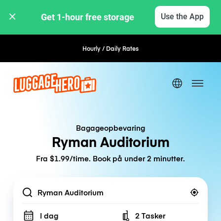
Get 1-hour free storage 
Use the App
Hourly / Daily Rates
Flexible Booking
Bagageopbevaring
Ryman Auditorium
Fra $1.99/time. Book på under 2 minutter.
Location
I dag
2 Tasker
Number of bags