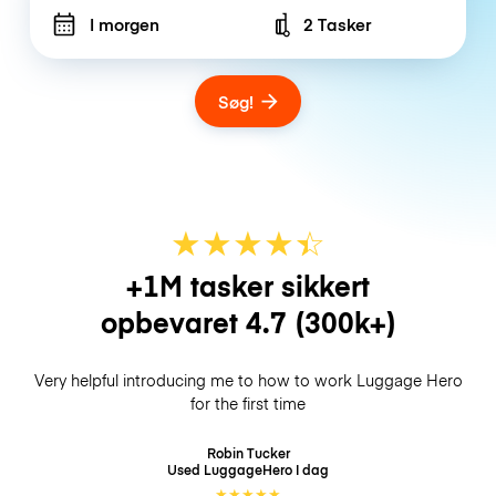
I morgen
2 Tasker
Number of bags
Søg!
★
★
★
★
☆
★
+1M tasker sikkert
opbevaret
4.7
(300k+)
Very helpful introducing me to how to work Luggage Hero
for the first time
Robin Tucker
Used LuggageHero
I dag
★
★
★
★
★