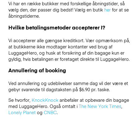
Vi har en række butikker med forskellige åbningstider, så
vælg den, der passer dig bedst! Vælg en butik
her
for at se
åbningstiderne.
Hvilke betalingsmetoder accepterer I?
Vi accepterer alle gængse kreditkort. Vær opmærksom på,
at butikkerne ikke modtager kontanter ved brug af
LuggageHero, og husk at forsikring af din bagage kun er
gyldig, hvis betalingen er foretaget direkte til LuggageHero.
Annullering af booking
Ved annullering og udeblivelser samme dag vil der være et
gebyr svarende til dagstaksten på $6.90 pr. taske.
Se hvorfor,
KnockKnock
anbefaler at opbevare din bagage
med LuggageHero. Også omtalt i
The New York Times
,
Lonely Planet
og
CNBC
.