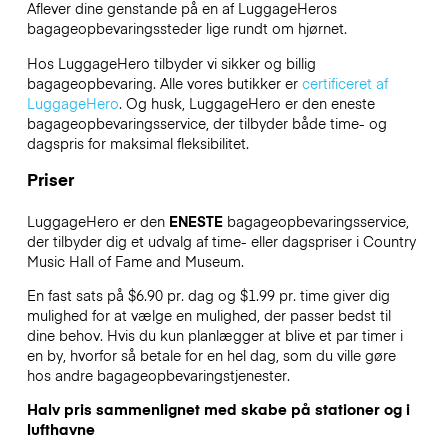
Aflever dine genstande på en af
LuggageHeros
bagageopbevaringssteder lige rundt om hjørnet.
Hos LuggageHero tilbyder vi sikker og billig
bagageopbevaring. Alle vores butikker er
certificeret af
LuggageHero
. Og husk, LuggageHero er den eneste
bagageopbevaringsservice, der tilbyder både time- og
dagspris for maksimal fleksibilitet.
Priser
LuggageHero er den
ENESTE
bagageopbevaringsservice,
der tilbyder dig et udvalg af time- eller dagspriser i Country
Music Hall of Fame and Museum.
En fast sats på $6.90 pr. dag og $1.99 pr. time giver dig
mulighed for at vælge en mulighed, der passer bedst til
dine behov. Hvis du kun planlægger at blive et par timer i
en by, hvorfor så betale for en hel dag, som du ville gøre
hos andre bagageopbevaringstjenester.
Halv pris sammenlignet med skabe på stationer og i
lufthavne