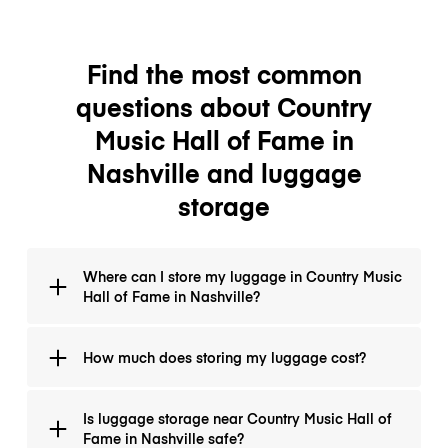
Find the most common
questions about Country
Music Hall of Fame in
Nashville and luggage
storage
Where can I store my luggage in Country Music
Hall of Fame in Nashville?
You can download LugggeHero app and see all the
How much does storing my luggage cost?
locations, where you can drop your luggage. There is
many locations to choose from.
It will cost you $1/hour and $8 per day (24 hours).
Is luggage storage near Country Music Hall of
Fame in Nashville safe?