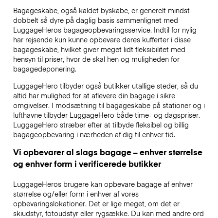
Bagageskabe, også kaldet byskabe, er generelt mindst
dobbelt så dyre på daglig basis sammenlignet med
LuggageHeros bagageopbevaringsservice. Indtil for nylig
har rejsende kun kunne opbevare deres kufferter i disse
bagageskabe, hvilket giver meget lidt fleksibilitet med
hensyn til priser, hvor de skal hen og muligheden for
bagagedeponering.
LuggageHero tilbyder også butikker utallige steder, så du
altid har mulighed for at aflevere din bagage i sikre
omgivelser. I modsætning til bagageskabe på stationer og i
lufthavne tilbyder LuggageHero både time- og dagspriser.
LuggageHero stræber efter at tilbyde fleksibel og billig
bagageopbevaring i nærheden af dig til enhver tid.
Vi opbevarer al slags bagage – enhver størrelse
og enhver form i verificerede butikker
LuggageHeros brugere kan opbevare bagage af enhver
størrelse og/eller form i enhver af vores
opbevaringslokationer. Det er lige meget, om det er
skiudstyr, fotoudstyr eller rygsække. Du kan med andre ord