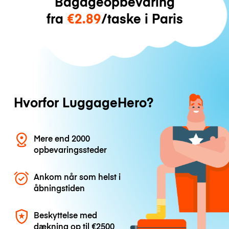
Bagageopbevaring
fra
€2.89
/taske i Paris
Hvorfor LuggageHero?
Mere end 2000
opbevaringssteder
Ankom når som helst i
åbningstiden
Beskyttelse med
dækning op til
€2500