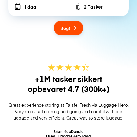
I dag
2 Tasker
Number of bags
Søg!
★
★
★
★
☆
★
+1M tasker sikkert
opbevaret
4.7
(300k+)
Great experience storing at Falafel Fresh via Luggage Hero.
Very nice staff coming and going and careful with our
luggage and very efficient. Great way to store luggage !
Brian MacDonald
Used LuggageHero
I dag