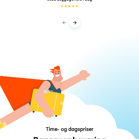
★
★
★
★
★
Time- og dagspriser