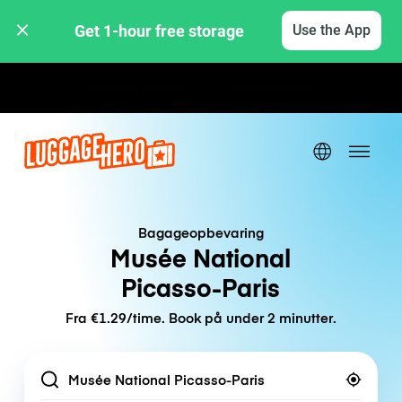
Get 1-hour free storage 
Use the App
Hourly / Daily Rates
Bagageopbevaring
Musée National
Picasso-Paris
Fra €1.29/time. Book på under 2 minutter.
Location