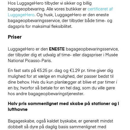
Hos LuggageHero tilbyder vi sikker og billig
bagageopbevaring. Alle vores butikker er
certificeret af
LuggageHero
. Og husk, LuggageHero er den eneste
bagageopbevaringsservice, der tilbyder både time- og
dagspris for maksimal fleksibilitet.
Priser
LuggageHero er den
ENESTE
bagageopbevaringsservice,
der tilbyder dig et udvalg af time- eller dagspriser i Musée
National Picasso-Paris.
En fast sats på €5.25 pr. dag og €1.29 pr. time giver dig
mulighed for at vælge en mulighed, der passer bedst til
dine behov. Hvis du kun planlægger at blive et par timer i
en by, hvorfor så betale for en hel dag, som du ville gøre
hos andre bagageopbevaringstjenester.
Halv pris sammenlignet med skabe på stationer og i
lufthavne
Bagageskabe, også kaldet byskabe, er generelt mindst
dobbelt så dyre på daglig basis sammenlignet med