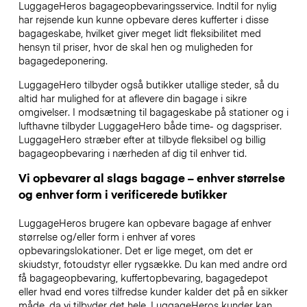
LuggageHeros bagageopbevaringsservice. Indtil for nylig
har rejsende kun kunne opbevare deres kufferter i disse
bagageskabe, hvilket giver meget lidt fleksibilitet med
hensyn til priser, hvor de skal hen og muligheden for
bagagedeponering.
LuggageHero tilbyder også butikker utallige steder, så du
altid har mulighed for at aflevere din bagage i sikre
omgivelser. I modsætning til bagageskabe på stationer og i
lufthavne tilbyder LuggageHero både time- og dagspriser.
LuggageHero stræber efter at tilbyde fleksibel og billig
bagageopbevaring i nærheden af dig til enhver tid.
Vi opbevarer al slags bagage – enhver størrelse
og enhver form i verificerede butikker
LuggageHeros brugere kan opbevare bagage af enhver
størrelse og/eller form i enhver af vores
opbevaringslokationer. Det er lige meget, om det er
skiudstyr, fotoudstyr eller rygsække. Du kan med andre ord
få bagageopbevaring, kuffertopbevaring, bagagedepot
eller hvad end vores tilfredse kunder kalder det på en sikker
måde, da vi tilbyder det hele. LuggageHeros kunder kan