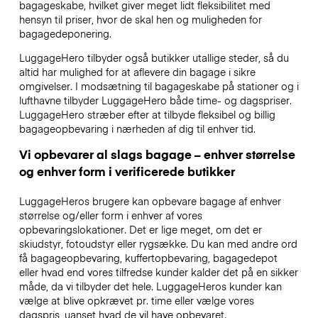
bagageskabe, hvilket giver meget lidt fleksibilitet med
hensyn til priser, hvor de skal hen og muligheden for
bagagedeponering.
LuggageHero tilbyder også butikker utallige steder, så du
altid har mulighed for at aflevere din bagage i sikre
omgivelser. I modsætning til bagageskabe på stationer og i
lufthavne tilbyder LuggageHero både time- og dagspriser.
LuggageHero stræber efter at tilbyde fleksibel og billig
bagageopbevaring i nærheden af dig til enhver tid.
Vi opbevarer al slags bagage – enhver størrelse
og enhver form i verificerede butikker
LuggageHeros brugere kan opbevare bagage af enhver
størrelse og/eller form i enhver af vores
opbevaringslokationer. Det er lige meget, om det er
skiudstyr, fotoudstyr eller rygsække. Du kan med andre ord
få bagageopbevaring, kuffertopbevaring, bagagedepot
eller hvad end vores tilfredse kunder kalder det på en sikker
måde, da vi tilbyder det hele. LuggageHeros kunder kan
vælge at blive opkrævet pr. time eller vælge vores
dagspris, uanset hvad de vil have opbevaret.