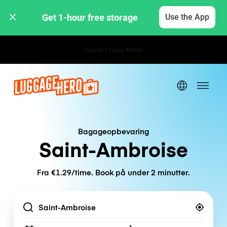
Get 1-hour free storage 
Use the App
Hourly / Daily Rates
Bagageopbevaring
Saint-Ambroise
Fra €1.29/time. Book på under 2 minutter.
Location