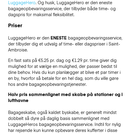
LuggageHero
. Og husk, LuggageHero er den eneste
bagageopbevaringsservice, der tilbyder både time- og
dagspris for maksimal fleksibilitet.
Priser
LuggageHero er den
ENESTE
bagageopbevaringsservice,
der tilbyder dig et udvalg af time- eller dagspriser i Saint-
Ambroise.
En fast sats på €5.25 pr. dag og €1.29 pr. time giver dig
mulighed for at vælge en mulighed, der passer bedst til
dine behov. Hvis du kun planlægger at blive et par timer i
en by, hvorfor så betale for en hel dag, som du ville gøre
hos andre bagageopbevaringstjenester.
Halv pris sammenlignet med skabe på stationer og i
lufthavne
Bagageskabe, også kaldet byskabe, er generelt mindst
dobbelt så dyre på daglig basis sammenlignet med
LuggageHeros bagageopbevaringsservice. Indtil for nylig
har rejsende kun kunne opbevare deres kufferter i disse