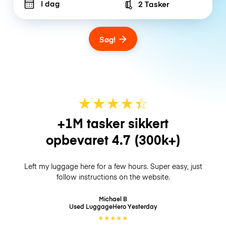
I dag
2 Tasker
Number of bags
Søg!
★
★
★
★
☆
★
+1M tasker sikkert
opbevaret
4.7
(300k+)
Left my luggage here for a few hours. Super easy, just
follow instructions on the website.
Michael B
Used LuggageHero
Yesterday
★
★
★
★
★