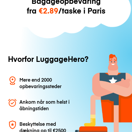
Bagageopbevaring
fra
€2.89
/taske i Paris
Hvorfor LuggageHero?
Mere end 2000
opbevaringssteder
Ankom når som helst i
åbningstiden
Beskyttelse med
dækning op til
€2500