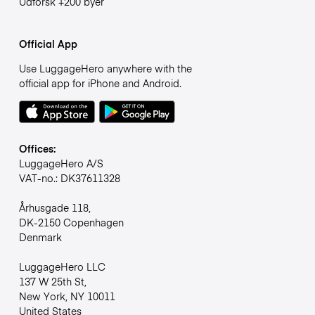
Udforsk +200 byer
Official App
Use LuggageHero anywhere with the
official app for iPhone and Android.
Offices:
LuggageHero A/S
VAT-no.: DK37611328
Århusgade 118,
DK-2150 Copenhagen
Denmark
LuggageHero LLC
137 W 25th St,
New York, NY 10011
United States