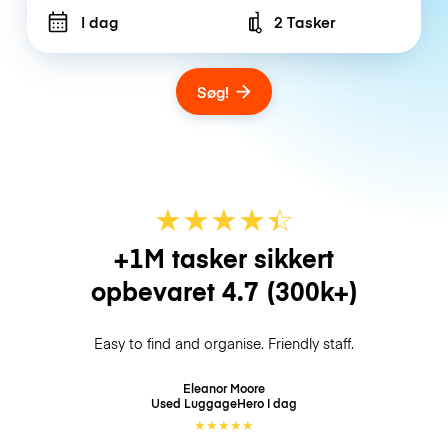
I dag
2 Tasker
Number of bags
Søg!
★
★
★
★
☆
★
+1M tasker sikkert
opbevaret
4.7
(300k+)
Easy to find and organise. Friendly staff.
Eleanor Moore
Used LuggageHero
I dag
★
★
★
★
★