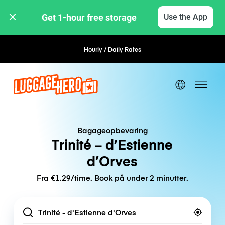
Get 1-hour free storage 
Use the App
Hourly / Daily Rates
Flexible Booking
Bagageopbevaring
Trinité – d’Estienne
d’Orves
Fra €1.29/time. Book på under 2 minutter.
Location