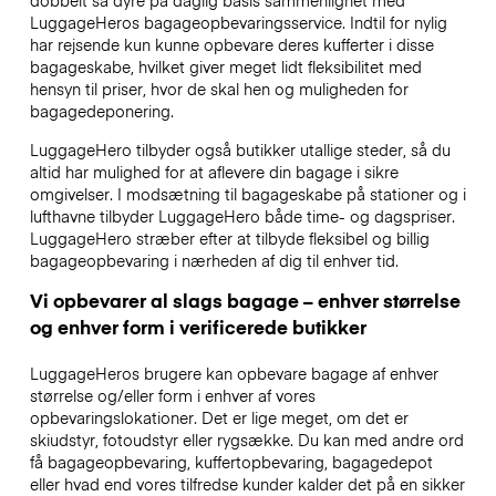
dobbelt så dyre på daglig basis sammenlignet med
LuggageHeros bagageopbevaringsservice. Indtil for nylig
har rejsende kun kunne opbevare deres kufferter i disse
bagageskabe, hvilket giver meget lidt fleksibilitet med
hensyn til priser, hvor de skal hen og muligheden for
bagagedeponering.
LuggageHero tilbyder også butikker utallige steder, så du
altid har mulighed for at aflevere din bagage i sikre
omgivelser. I modsætning til bagageskabe på stationer og i
lufthavne tilbyder LuggageHero både time- og dagspriser.
LuggageHero stræber efter at tilbyde fleksibel og billig
bagageopbevaring i nærheden af dig til enhver tid.
Vi opbevarer al slags bagage – enhver størrelse
og enhver form i verificerede butikker
LuggageHeros brugere kan opbevare bagage af enhver
størrelse og/eller form i enhver af vores
opbevaringslokationer. Det er lige meget, om det er
skiudstyr, fotoudstyr eller rygsække. Du kan med andre ord
få bagageopbevaring, kuffertopbevaring, bagagedepot
eller hvad end vores tilfredse kunder kalder det på en sikker