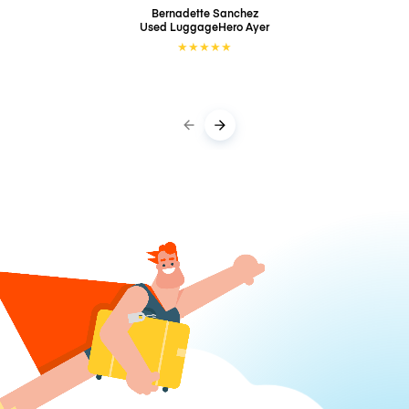
Bernadette Sanchez
Used LuggageHero
Ayer
★
★
★
★
★