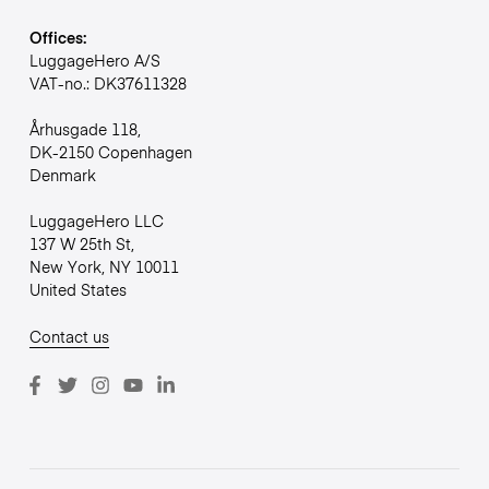
Offices:
LuggageHero A/S
VAT-no.: DK37611328
Århusgade 118,
DK-2150 Copenhagen
Denmark
LuggageHero LLC
137 W 25th St,
New York, NY 10011
United States
Contact us