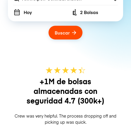
Hoy
2 Bolsas
Number of bags
Buscar
★
★
★
★
☆
★
+1M de bolsas
almacenadas con
seguridad
4.7
(300k+)
Crew was very helpful. The process dropping off and
picking up was quick.