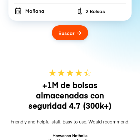
Mañana
2 Bolsas
Number of bags
Buscar
★
★
★
★
☆
★
+1M de bolsas
almacenadas con
seguridad
4.7
(300k+)
Friendly and helpful staff. Easy to use. Would recommend.
Morwenna Nathalie