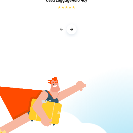
Used LuggageHero
Hoy
★
★
★
★
★