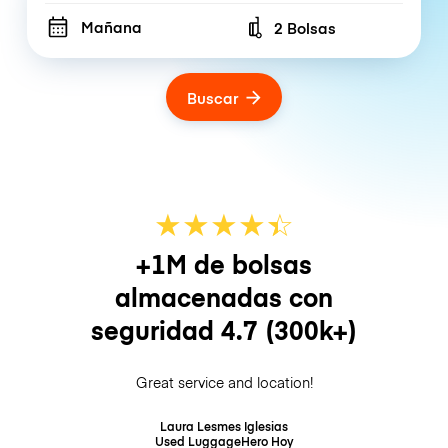
Mañana
2 Bolsas
Number of bags
Buscar
★
★
★
★
☆
★
+1M de bolsas
almacenadas con
seguridad
4.7
(300k+)
Great service and location!
Laura Lesmes Iglesias
Used LuggageHero
Hoy