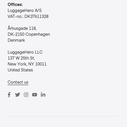
Offices:
LuggageHero A/S
VAT-no.: DK37611328
Århusgade 118,
DK-2150 Copenhagen
Denmark
LuggageHero LLC
137 W 25th St,
New York, NY 10011
United States
Contact us