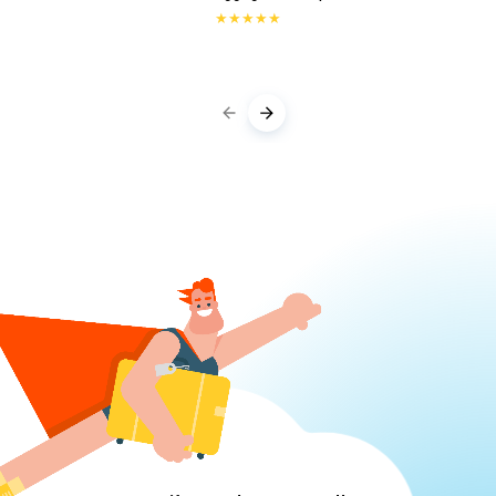
★
★
★
★
★