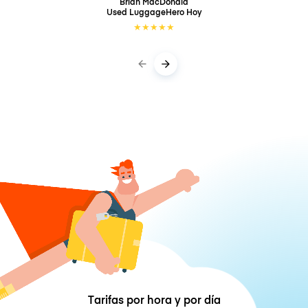
Brian MacDonald
Used LuggageHero
Hoy
★
★
★
★
★
Tarifas por hora y por día