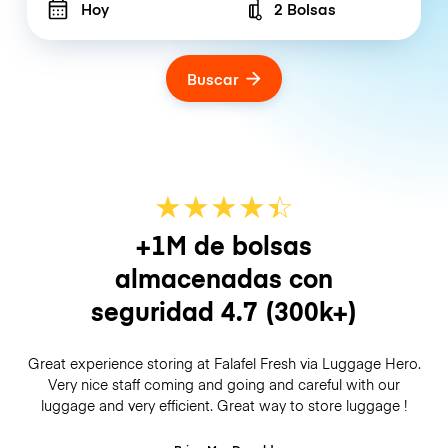
Hoy
2 Bolsas
Number of bags
Buscar
★
★
★
★
☆
★
+1M de bolsas
almacenadas con
seguridad
4.7
(300k+)
Great experience storing at Falafel Fresh via Luggage Hero.
Very nice staff coming and going and careful with our
luggage and very efficient. Great way to store luggage !