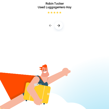
Robin Tucker
Used LuggageHero
Hoy
★
★
★
★
★