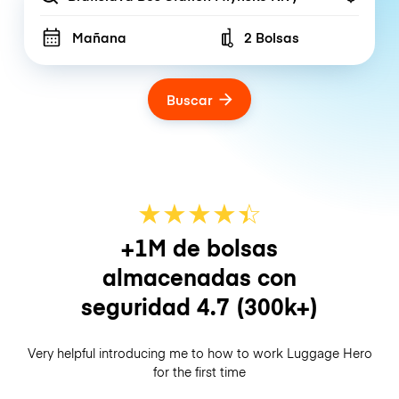
Mañana
2 Bolsas
Number of bags
Buscar
★
★
★
★
☆
★
+1M de bolsas
almacenadas con
seguridad
4.7
(300k+)
Very helpful introducing me to how to work Luggage Hero
for the first time