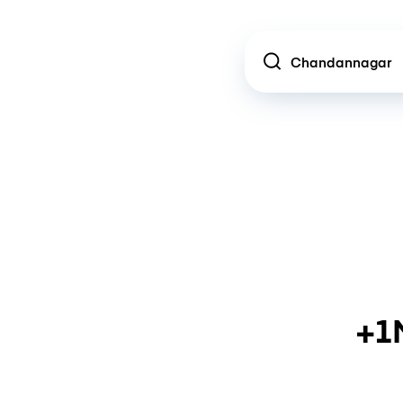
Location
+1