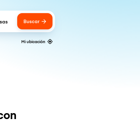
Buscar
lsas
 of bags
Mi ubicación
con