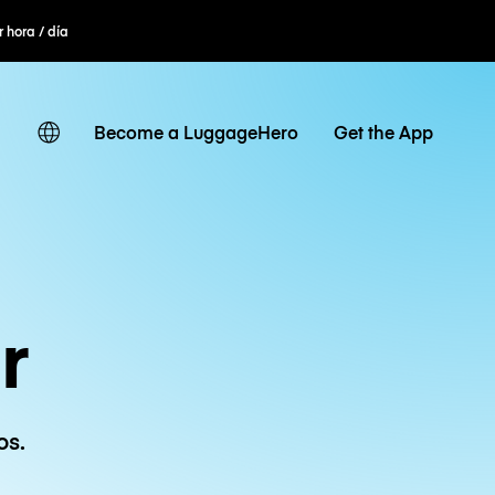
r hora / día
Become a LuggageHero
Get the App
r
os.