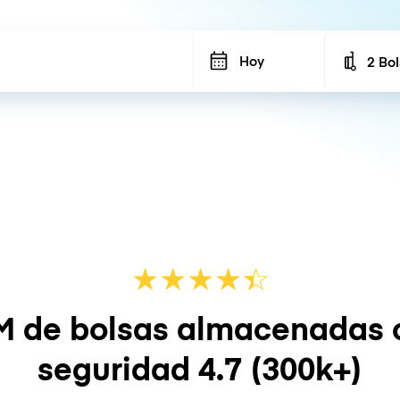
Hoy
2 Bo
Number
★
★
★
★
☆
★
M de bolsas almacenadas 
seguridad
4.7
(300k+)