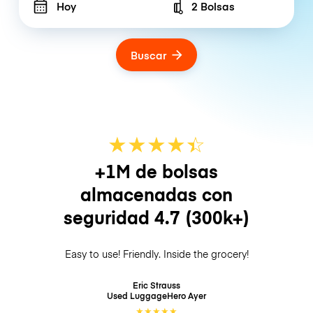
Hoy
2 Bolsas
Number of bags
Buscar
★
★
★
★
☆
★
+1M de bolsas
almacenadas con
seguridad
4.7
(300k+)
Easy to use! Friendly. Inside the grocery!
Eric Strauss
Used LuggageHero
Ayer
★
★
★
★
★