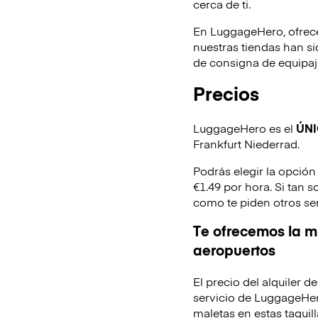
cerca de ti.
En LuggageHero, ofrec
nuestras tiendas han s
de consigna de equipaje
Precios
LuggageHero es el
ÚN
Frankfurt Niederrad.
Podrás elegir la opción
€1.49 por hora. Si tan 
como te piden otros se
Te ofrecemos la mi
aeropuertos
El precio del alquiler 
servicio de LuggageHer
maletas en estas taquill