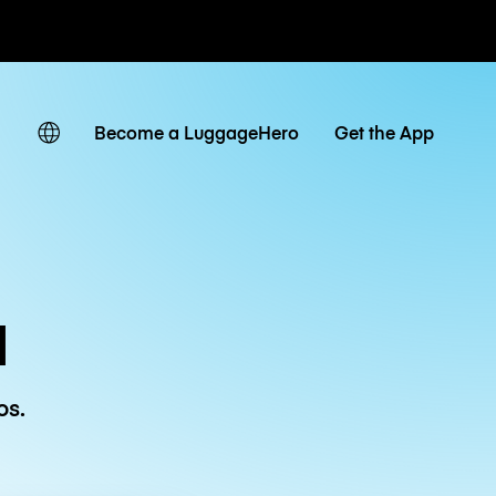
r hora / día
Become a LuggageHero
Get the App
d
os.