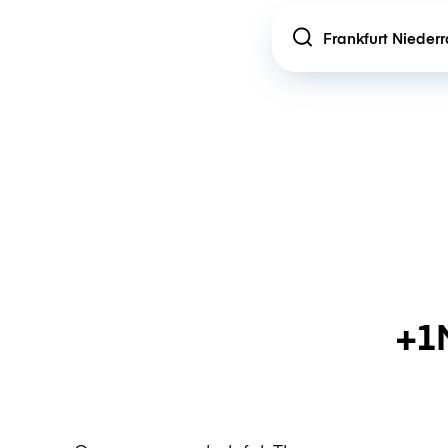
Location
+1