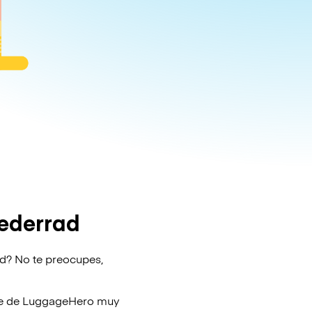
iederrad
ad? No te preocupes,
je de
LuggageHero
muy