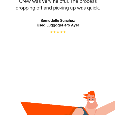
Crew was very helpful. The process
dropping off and picking up was quick.
Bernadette Sanchez
Used LuggageHero
Ayer
★
★
★
★
★