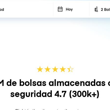
Hoy
2 Bo
Number
★
★
★
★
☆
★
M de bolsas almacenadas 
seguridad
4.7
(300k+)