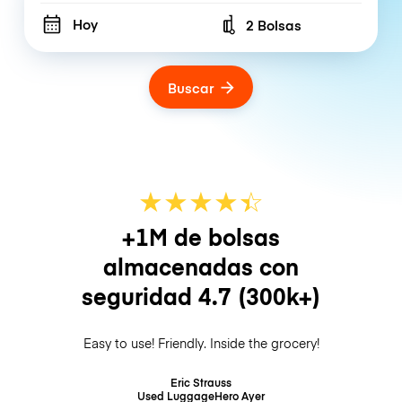
Hoy
2 Bolsas
Number of bags
Buscar
★
★
★
★
☆
★
+1M de bolsas
almacenadas con
seguridad
4.7
(300k+)
Easy to use! Friendly. Inside the grocery!
Eric Strauss
Used LuggageHero
Ayer