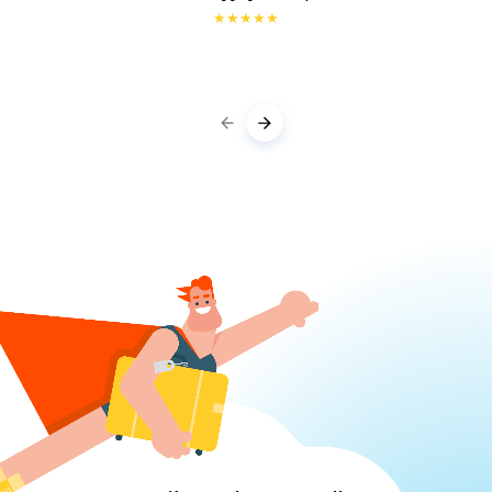
★
★
★
★
★