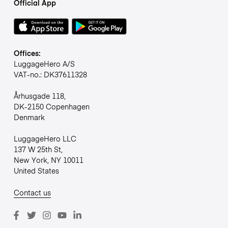
Official App
Offices:
LuggageHero A/S
VAT-no.: DK37611328
Århusgade 118,
DK-2150 Copenhagen
Denmark
LuggageHero LLC
137 W 25th St,
New York, NY 10011
United States
Contact us