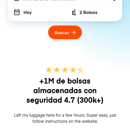
Hoy
2 Bolsas
Number of bags
Buscar
★
★
★
★
☆
★
+1M de bolsas
almacenadas con
seguridad
4.7
(300k+)
Left my luggage here for a few hours. Super easy, just
follow instructions on the website.