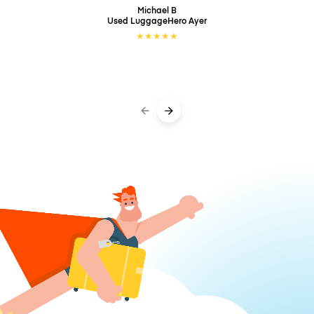
Michael B
Used LuggageHero
Ayer
★
★
★
★
★