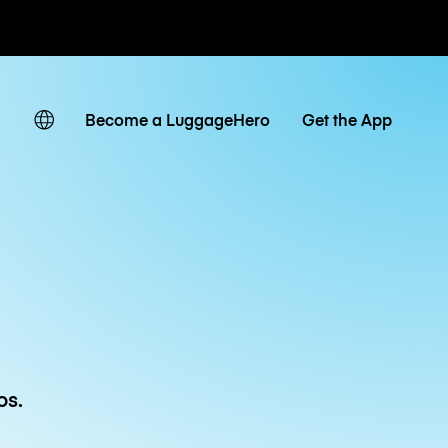
r hora / día
Become a LuggageHero
Get the App
os.