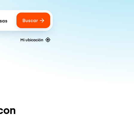
Buscar
lsas
 of bags
Mi ubicación
con