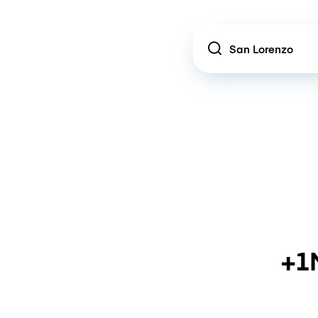
Location
+1