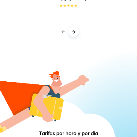
★
★
★
★
★
Tarifas por hora y por día