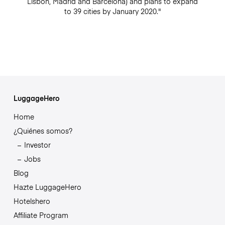
Lisbon, Madrid and Barcelona) and plans to expand
to 39 cities by January 2020."
LuggageHero
Home
¿Quiénes somos?
Investor
Jobs
Blog
Hazte LuggageHero
Hotelshero
Affiliate Program