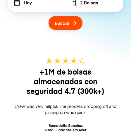
Hoy
2 Bolsas
Number of bags
Buscar
★
★
★
★
☆
★
+1M de bolsas
almacenadas con
seguridad
4.7
(300k+)
Crew was very helpful. The process dropping off and
picking up was quick.
Bernadette Sanchez
Used LuggageHero
Ayer