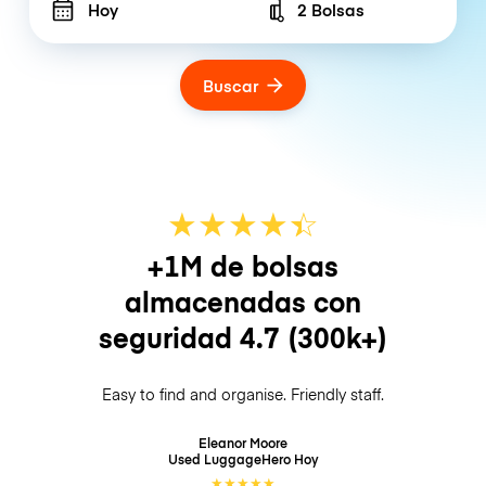
Hoy
2 Bolsas
Number of bags
Buscar
★
★
★
★
☆
★
+1M de bolsas
almacenadas con
seguridad
4.7
(300k+)
Easy to find and organise. Friendly staff.
Eleanor Moore
Used LuggageHero
Hoy
★
★
★
★
★