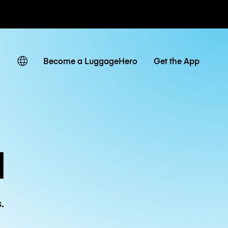
r hora / día
Become a LuggageHero
Get the App
d
.