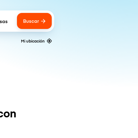
Buscar
lsas
 of bags
Mi ubicación
con