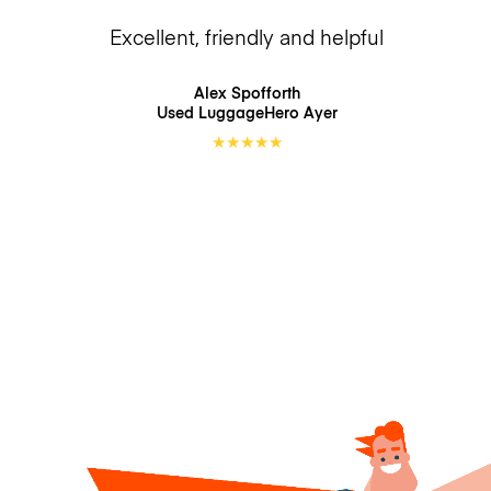
Excellent, friendly and helpful
Alex Spofforth
Used LuggageHero
Ayer
★
★
★
★
★