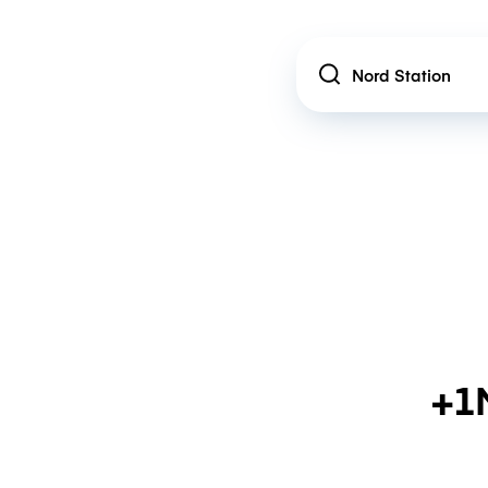
Location
+1