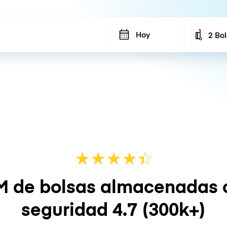
Hoy
2 Bo
Number
★
★
★
★
☆
★
M de bolsas almacenadas 
seguridad
4.7
(300k+)