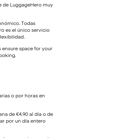
je de
LuggageHero
muy
conómico. Todas
 es el único servicio
lexibilidad.
 ensure space for your
booking.
arias o por horas en
ana de €4.90 al día o de
ar por un día entero