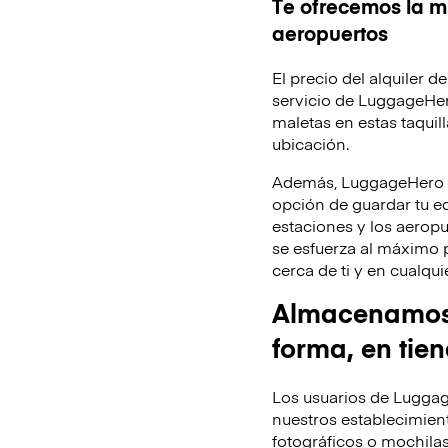
Te ofrecemos la mi
aeropuertos
El precio del alquiler 
servicio de LuggageHer
maletas en estas taquill
ubicación.
Además, LuggageHero te
opción de guardar tu equ
estaciones y los aeropu
se esfuerza al máximo 
cerca de ti y en cualq
Almacenamos t
forma, en tie
Los usuarios de Luggag
nuestros establecimient
fotográficos o mochila