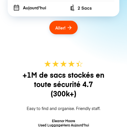
Aujourd'hui
2 Sacs
Number of bags
Aller!
★
★
★
★
☆
★
+1M de sacs stockés en
toute sécurité
4.7
(300k+)
Easy to find and organise. Friendly staff.
Eleanor Moore
Used LuggageHero
Aujourd'hui