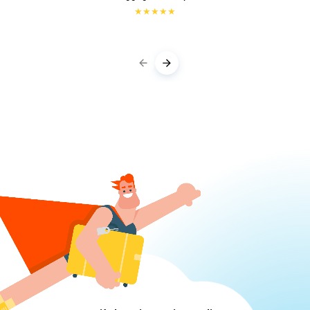
★
★
★
★
★