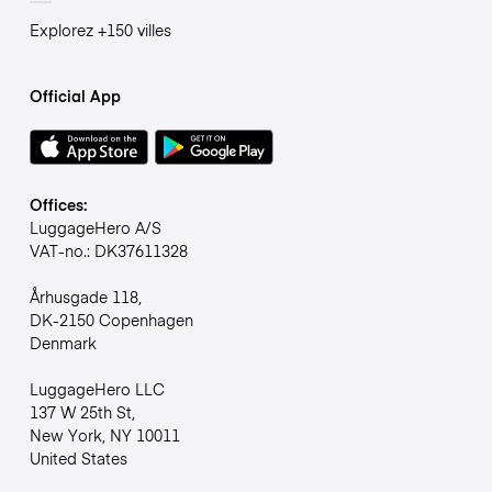
Explorez +150 villes
Official App
Offices:
LuggageHero A/S
VAT-no.: DK37611328
Århusgade 118,
DK-2150 Copenhagen
Denmark
LuggageHero LLC
137 W 25th St,
New York, NY 10011
United States