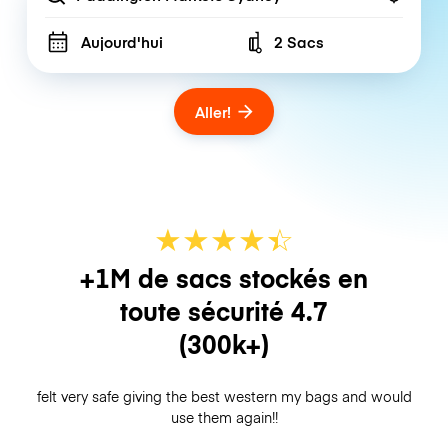
Aujourd'hui
2 Sacs
Number of bags
Aller!
★
★
★
★
☆
★
+1M de sacs stockés en
toute sécurité
4.7
(300k+)
felt very safe giving the best western my bags and would
use them again!!