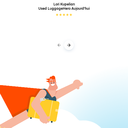
Lori Kupelian
Used LuggageHero
Aujourd'hui
★
★
★
★
★