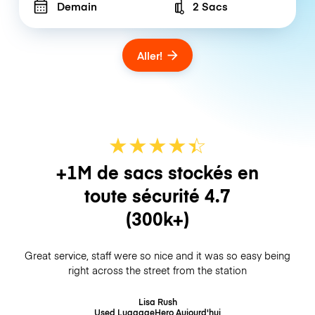
Demain
2 Sacs
Number of bags
Aller!
★
★
★
★
☆
★
+1M de sacs stockés en
toute sécurité
4.7
(300k+)
Great service, staff were so nice and it was so easy being
right across the street from the station
Lisa Rush
Used LuggageHero
Aujourd'hui