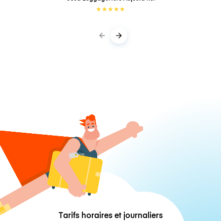
★
★
★
★
★
Tarifs horaires et journaliers