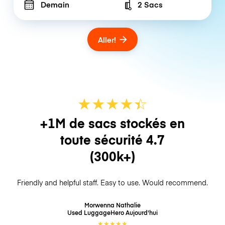
Demain
2 Sacs
Number of bags
Aller!
★
★
★
★
☆
★
+1M de sacs stockés en
toute sécurité
4.7
(300k+)
Friendly and helpful staff. Easy to use. Would recommend.
Morwenna Nathalie
Used LuggageHero
Aujourd'hui
★
★
★
★
★