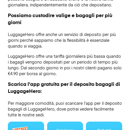
giornaliera, indipendentemente da ciò che depositano.
Possiamo custodire valige e bagagli per più
giorni
LuggageHero offre anche un servizio di deposito per più
giorni perché sappiamo che la flessibilità è essenziale
quando si viaggia.
LuggageHero offre una tariffa giornaliera più bassa quando
i bagagli vengono depositati per un periodo di tempo più
lungo. Dal secondo giorno in poi i nostri clienti pagano solo
€4.90 per borsa al giorno.
Scarica l’app gratuita per il deposito bagagli di
LuggageHero:
Per maggiore comodità, puoi scaricare l’app per il deposito
bagagli di LuggageHero, dove potrai vedere facilmente
tutte le nostre sedi.