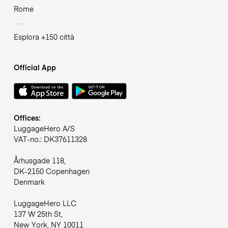
Rome
Esplora +150 città
Official App
Offices:
LuggageHero A/S
VAT-no.: DK37611328
Århusgade 118,
DK-2150 Copenhagen
Denmark
LuggageHero LLC
137 W 25th St,
New York, NY 10011