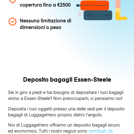
copertura fino a
€2500
Nessuna limitazione di
dimensioni o peso
Deposito bagagli Essen-Steele
Sei in giro a piedi e hai bisogno di depositare i tuoi bagagli
vicino a Essen-Steele? Non preoccuparti, ci pensiamo noi!
Deposita i tuoi oggetti presso una delle sedi per il deposito
bagagli di
LuggageHero
proprio dietro l’angolo.
Noi di LuggageHero offriamo un deposito bagagli sicuro
ed economico. Tutti i nostri negozi sono
certificati da