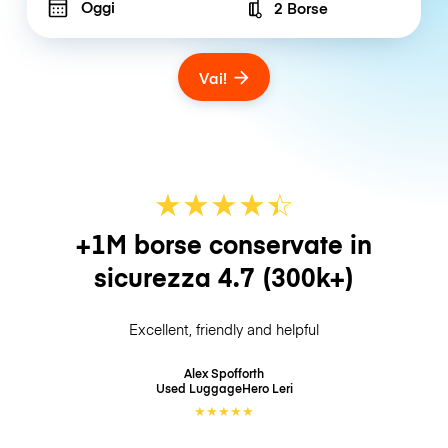
Oggi
2 Borse
Number of bags
Vai!
★
★
★
★
☆
★
+1M borse conservate in
sicurezza
4.7
(300k+)
Excellent, friendly and helpful
Alex Spofforth
Used LuggageHero
Leri
★
★
★
★
★