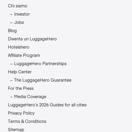
Chi siamo
Investor
Jobs
Blog
Diventa un LuggageHero
Hotelshero
Affiliate Program
LuggageHero Partnerships
Help Center
The LuggageHero Guarantee
For the Press
Media Coverage
LuggageHero’s 2026 Guides for all cities
Privacy Policy
Terms & Conditions
Sitemap