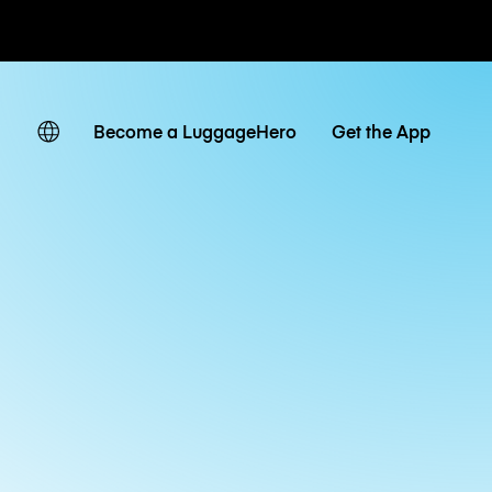
 giornaliere
Become a LuggageHero
Get the App