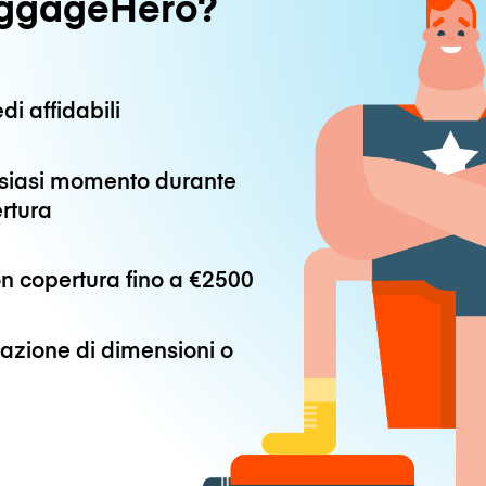
uggageHero?
di affidabili
alsiasi momento durante
ertura
n copertura fino a
€2500
azione di dimensioni o