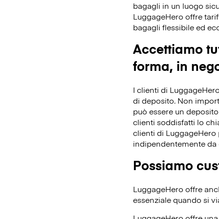
bagagli in un luogo sicu
LuggageHero offre tarif
bagagli flessibile ed e
Accettiamo tut
forma, in nego
I clienti di LuggageHero
di deposito. Non importa 
può essere un deposito 
clienti soddisfatti lo ch
clienti di LuggageHero p
indipendentemente da 
Possiamo cust
LuggageHero offre anche
essenziale quando si vi
LuggageHero offre una t