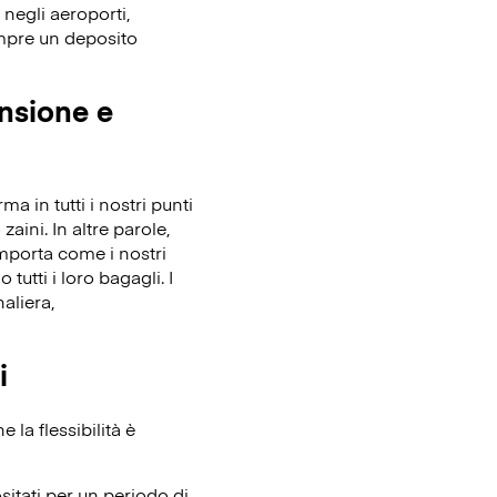
 negli aeroporti,
empre un deposito
ensione e
 in tutti i nostri punti
zaini. In altre parole,
importa come i nostri
tutti i loro bagagli. I
aliera,
i
la flessibilità è
itati per un periodo di