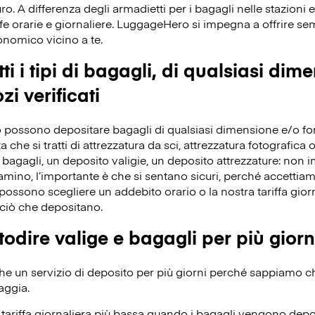
ro. A differenza degli armadietti per i bagagli nelle stazioni e
fe orarie e giornaliere. LuggageHero si impegna a offrire s
conomico vicino a te.
ti i tipi di bagagli, di qualsiasi dim
zi verificati
 possono depositare bagagli di qualsiasi dimensione e/o forma
che si tratti di attrezzatura da sci, attrezzatura fotografica o 
bagagli, un deposito valigie, un deposito attrezzature: non 
iamino, l’importante è che si sentano sicuri, perché accettiamo 
ossono scegliere un addebito orario o la nostra tariffa giorn
ciò che depositano.
odire valige e bagagli per più giorn
 un servizio di deposito per più giorni perché sappiamo che 
aggia.
ariffa giornaliera più bassa quando i bagagli vengono depos