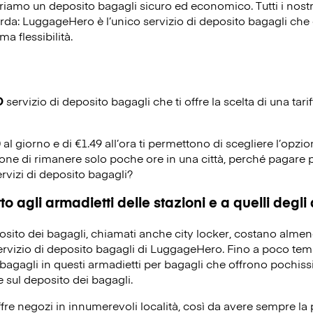
riamo un deposito bagagli sicuro ed economico. Tutti i nost
corda: LuggageHero è l’unico servizio di deposito bagagli che o
ma flessibilità.
O
servizio di deposito bagagli che ti offre la scelta di una tarif
0 al giorno e di €1.49 all’ora ti permettono di scegliere l’opzio
ione di rimanere solo poche ore in una città, perché pagare p
ervizi di deposito bagagli?
o agli armadietti delle stazioni e a quelli degli
eposito dei bagagli, chiamati anche city locker, costano alme
servizio di deposito bagagli di LuggageHero. Fino a poco temp
bagagli in questi armadietti per bagagli che offrono pochissi
 sul deposito dei bagagli.
re negozi in innumerevoli località, così da avere sempre la po