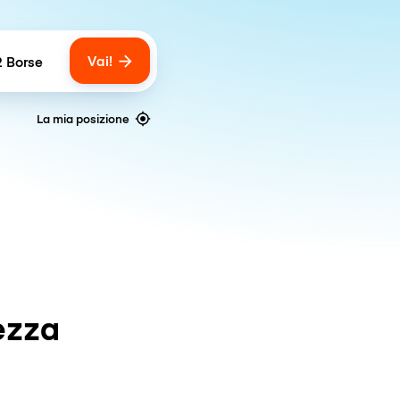
Vai!
2 Borse
umber of bags
La mia posizione
ezza