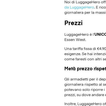
Noi di LuggageHero off
da LuggageHero
. E ri
giornaliera per la massi
Prezzi
LuggageHero è l’
UNIC
Essen West.
Una tariffa fissa di €4.9
esigenze. Se hai intenz
come faresti con altri s
Metà prezzo rispett
Gli armadietti per il d
giornaliera rispetto al 
potevano solo riporre i 
prezzi, su dove andare e
Inoltre, LuggageHero off