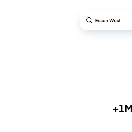
Location
+1M