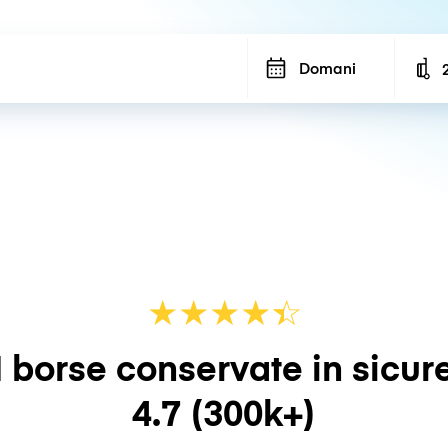
Domani
N
★
★
★
★
☆
★
 borse conservate in sicur
4.7
(300k+)