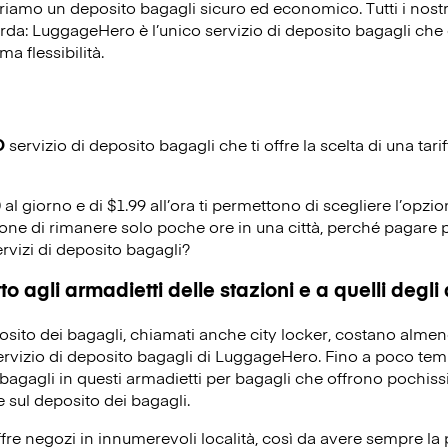
riamo un deposito bagagli sicuro ed economico. Tutti i nost
corda: LuggageHero è l’unico servizio di deposito bagagli che o
ma flessibilità.
O
servizio di deposito bagagli che ti offre la scelta di una tarif
0 al giorno e di $1.99 all’ora ti permettono di scegliere l’opzio
ione di rimanere solo poche ore in una città, perché pagare p
ervizi di deposito bagagli?
o agli armadietti delle stazioni e a quelli degli
eposito dei bagagli, chiamati anche city locker, costano alme
servizio di deposito bagagli di LuggageHero. Fino a poco temp
bagagli in questi armadietti per bagagli che offrono pochissi
 sul deposito dei bagagli.
re negozi in innumerevoli località, così da avere sempre la po