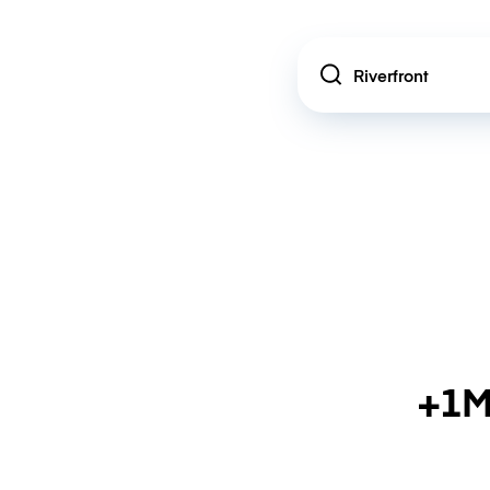
Location
+1M