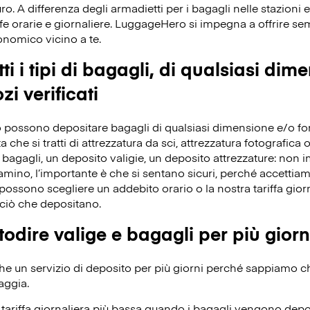
ro. A differenza degli armadietti per i bagagli nelle stazioni e
fe orarie e giornaliere. LuggageHero si impegna a offrire s
conomico vicino a te.
ti i tipi di bagagli, di qualsiasi dim
zi verificati
 possono depositare bagagli di qualsiasi dimensione e/o forma
che si tratti di attrezzatura da sci, attrezzatura fotografica o 
bagagli, un deposito valigie, un deposito attrezzature: non 
iamino, l’importante è che si sentano sicuri, perché accettiamo 
ossono scegliere un addebito orario o la nostra tariffa giorn
ciò che depositano.
odire valige e bagagli per più giorn
 un servizio di deposito per più giorni perché sappiamo che 
aggia.
ariffa giornaliera più bassa quando i bagagli vengono depos