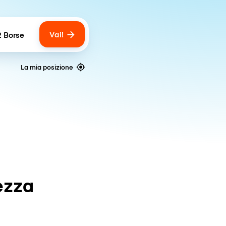
Vai!
2 Borse
umber of bags
La mia posizione
ezza