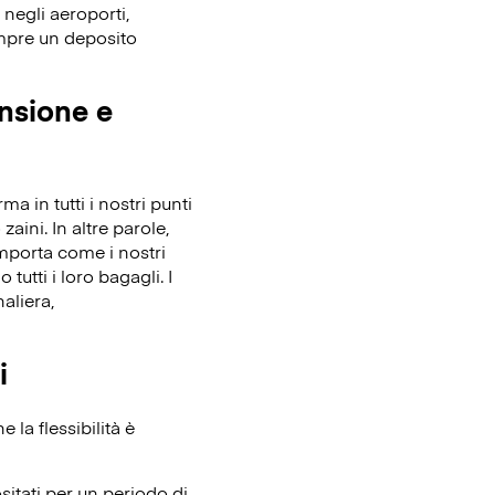
 negli aeroporti,
empre un deposito
ensione e
 in tutti i nostri punti
zaini. In altre parole,
importa come i nostri
tutti i loro bagagli. I
aliera,
i
la flessibilità è
itati per un periodo di