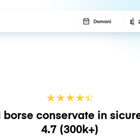
Domani
N
★
★
★
★
☆
★
 borse conservate in sicur
4.7
(300k+)