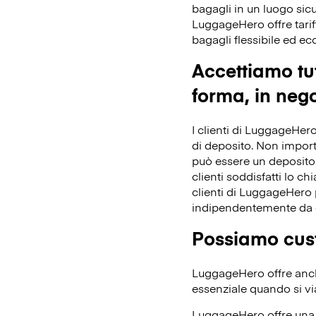
bagagli in un luogo sicu
LuggageHero offre tarif
bagagli flessibile ed e
Accettiamo tut
forma, in nego
I clienti di LuggageHero
di deposito. Non importa 
può essere un deposito 
clienti soddisfatti lo ch
clienti di LuggageHero p
indipendentemente da 
Possiamo cust
LuggageHero offre anche
essenziale quando si vi
LuggageHero offre una t