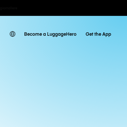
 giornaliere
Become a LuggageHero
Get the App