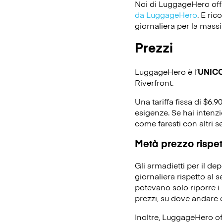
Noi di LuggageHero off
da LuggageHero
. E ri
giornaliera per la massi
Prezzi
LuggageHero è l’
UNIC
Riverfront.
Una tariffa fissa di $6.9
esigenze. Se hai intenz
come faresti con altri s
Metà prezzo rispett
Gli armadietti per il d
giornaliera rispetto al 
potevano solo riporre i 
prezzi, su dove andare e
Inoltre, LuggageHero off