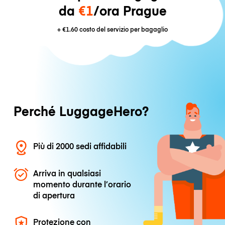
da
€1
/ora Prague
+
€1.60
costo del servizio per bagaglio
Perché LuggageHero?
Più di 2000 sedi affidabili
Arriva in qualsiasi
momento durante l’orario
di apertura
Protezione con