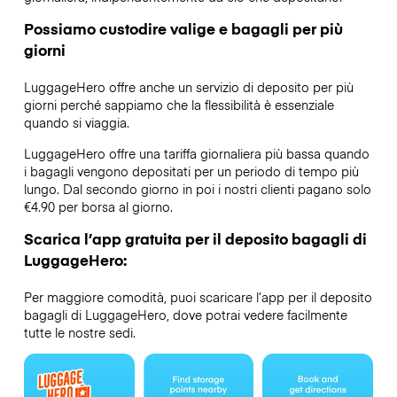
Possiamo custodire valige e bagagli per più
giorni
LuggageHero offre anche un servizio di deposito per più
giorni perché sappiamo che la flessibilità è essenziale
quando si viaggia.
LuggageHero offre una tariffa giornaliera più bassa quando
i bagagli vengono depositati per un periodo di tempo più
lungo. Dal secondo giorno in poi i nostri clienti pagano solo
€4.90 per borsa al giorno.
Scarica l’app gratuita per il deposito bagagli di
LuggageHero:
Per maggiore comodità, puoi scaricare l’app per il deposito
bagagli di LuggageHero, dove potrai vedere facilmente
tutte le nostre sedi.