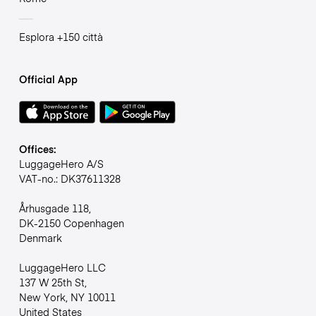
Esplora +150 città
Official App
Offices:
LuggageHero A/S
VAT-no.: DK37611328
Århusgade 118,
DK-2150 Copenhagen
Denmark
LuggageHero LLC
137 W 25th St,
New York, NY 10011
United States