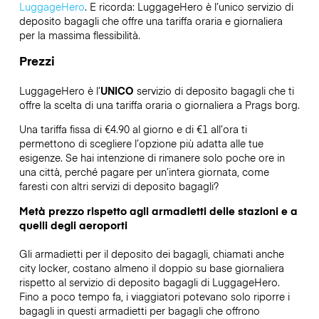
LuggageHero
. E ricorda: LuggageHero è l’unico servizio di
deposito bagagli che offre una tariffa oraria e giornaliera
per la massima flessibilità.
Prezzi
LuggageHero è l’
UNICO
servizio di deposito bagagli che ti
offre la scelta di una tariffa oraria o giornaliera a Prags borg.
Una tariffa fissa di €4.90 al giorno e di €1 all’ora ti
permettono di scegliere l’opzione più adatta alle tue
esigenze. Se hai intenzione di rimanere solo poche ore in
una città, perché pagare per un’intera giornata, come
faresti con altri servizi di deposito bagagli?
Metà prezzo rispetto agli armadietti delle stazioni e a
quelli degli aeroporti
Gli armadietti per il deposito dei bagagli, chiamati anche
city locker, costano almeno il doppio su base giornaliera
rispetto al servizio di deposito bagagli di LuggageHero.
Fino a poco tempo fa, i viaggiatori potevano solo riporre i
bagagli in questi armadietti per bagagli che offrono