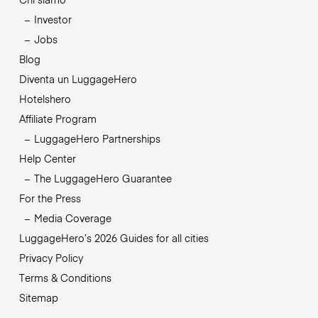
Investor
Jobs
Blog
Diventa un LuggageHero
Hotelshero
Affiliate Program
LuggageHero Partnerships
Help Center
The LuggageHero Guarantee
For the Press
Media Coverage
LuggageHero’s 2026 Guides for all cities
Privacy Policy
Terms & Conditions
Sitemap