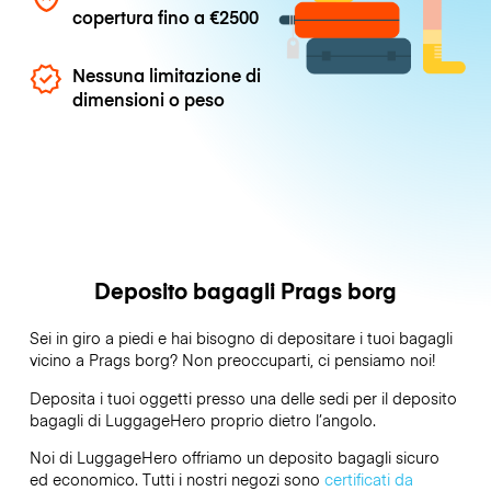
copertura fino a
€2500
Nessuna limitazione di
dimensioni o peso
Deposito bagagli Prags borg
Sei in giro a piedi e hai bisogno di depositare i tuoi bagagli
vicino a Prags borg? Non preoccuparti, ci pensiamo noi!
Deposita i tuoi oggetti presso una delle sedi per il deposito
bagagli di
LuggageHero
proprio dietro l’angolo.
Noi di LuggageHero offriamo un deposito bagagli sicuro
ed economico. Tutti i nostri negozi sono
certificati da