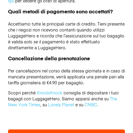
qui
per vedere gli orari di apertura.
Quali metodi di pagamento sono accettati?
Accettiamo tutte le principali carte di credito. Tieni presente
che i negozi non ricevono contanti quando utilizzi
LuggageHero e ricorda che l’assicurazione sul tuo bagaglio
è valida solo se il pagamento è stato effettuato
direttamente a LuggageHero.
Cancellazione della prenotazione
Per cancellazioni nel corso della stessa giornata e in caso di
mancata presentazione, verrà applicata una penale pari alla
tariffa giornaliera di €4.90 per bagaglio.
Scopri perché
KnockKnock
consiglia di depositare i tuoi
bagagli con LuggageHero. Siamo apparsi anche su
The
New York Times
, su
Lonely Planet
e su
CNBC
.