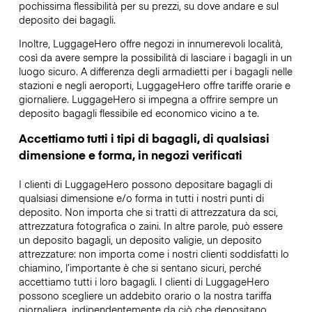
pochissima flessibilità per su prezzi, su dove andare e sul
deposito dei bagagli.
Inoltre, LuggageHero offre negozi in innumerevoli località,
così da avere sempre la possibilità di lasciare i bagagli in un
luogo sicuro. A differenza degli armadietti per i bagagli nelle
stazioni e negli aeroporti, LuggageHero offre tariffe orarie e
giornaliere. LuggageHero si impegna a offrire sempre un
deposito bagagli flessibile ed economico vicino a te.
Accettiamo tutti i tipi di bagagli, di qualsiasi
dimensione e forma, in negozi verificati
I clienti di LuggageHero possono depositare bagagli di
qualsiasi dimensione e/o forma in tutti i nostri punti di
deposito. Non importa che si tratti di attrezzatura da sci,
attrezzatura fotografica o zaini. In altre parole, può essere
un deposito bagagli, un deposito valigie, un deposito
attrezzature: non importa come i nostri clienti soddisfatti lo
chiamino, l’importante è che si sentano sicuri, perché
accettiamo tutti i loro bagagli. I clienti di LuggageHero
possono scegliere un addebito orario o la nostra tariffa
giornaliera, indipendentemente da ciò che depositano.