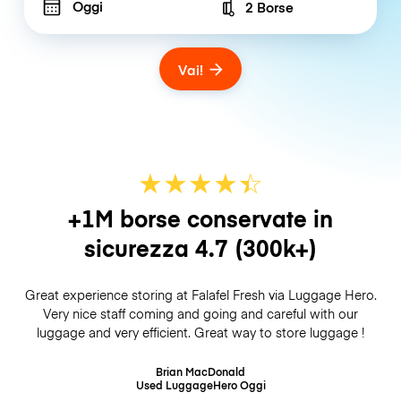
Oggi
2 Borse
Number of bags
Vai!
★
★
★
★
☆
★
+1M borse conservate in
sicurezza
4.7
(300k+)
Great experience storing at Falafel Fresh via Luggage Hero.
Very nice staff coming and going and careful with our
luggage and very efficient. Great way to store luggage !
Brian MacDonald
Used LuggageHero
Oggi