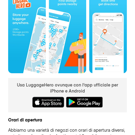
Usa LuggageHero ovunque con l'app ufficiale per
iPhone e Android
Orari di apertura
Abbiamo una varietà di negozi con orari di apertura diversi,