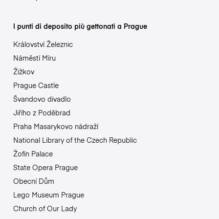
I punti di deposito più gettonati a Prague
Království Železnic
Náměstí Míru
Žižkov
Prague Castle
Švandovo divadlo
Jiřího z Poděbrad
Praha Masarykovo nádraží
National Library of the Czech Republic
Žofín Palace
State Opera Prague
Obecní Dům
Lego Museum Prague
Church of Our Lady