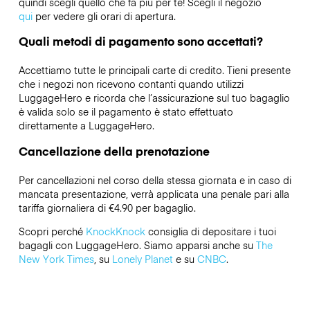
quindi scegli quello che fa più per te! Scegli il negozio
qui
per vedere gli orari di apertura.
Quali metodi di pagamento sono accettati?
Accettiamo tutte le principali carte di credito. Tieni presente
che i negozi non ricevono contanti quando utilizzi
LuggageHero e ricorda che l’assicurazione sul tuo bagaglio
è valida solo se il pagamento è stato effettuato
direttamente a LuggageHero.
Cancellazione della prenotazione
Per cancellazioni nel corso della stessa giornata e in caso di
mancata presentazione, verrà applicata una penale pari alla
tariffa giornaliera di €4.90 per bagaglio.
Scopri perché
KnockKnock
consiglia di depositare i tuoi
bagagli con LuggageHero. Siamo apparsi anche su
The
New York Times
, su
Lonely Planet
e su
CNBC
.