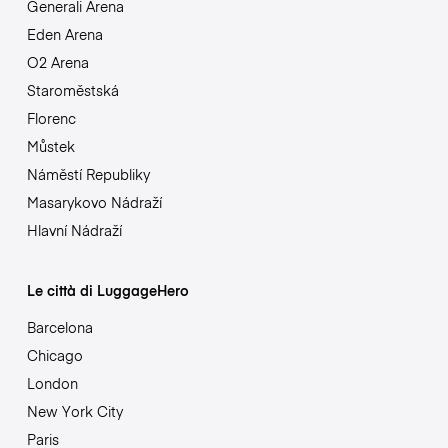
Generali Arena
Eden Arena
O2 Arena
Staroměstská
Florenc
Můstek
Náměstí Republiky
Masarykovo Nádraží
Hlavní Nádraží
Le città di LuggageHero
Barcelona
Chicago
London
New York City
Paris