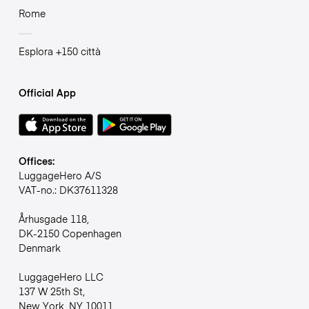
Rome
Esplora +150 città
Official App
Offices:
LuggageHero A/S
VAT-no.: DK37611328
Århusgade 118,
DK-2150 Copenhagen
Denmark
LuggageHero LLC
137 W 25th St,
New York, NY 10011