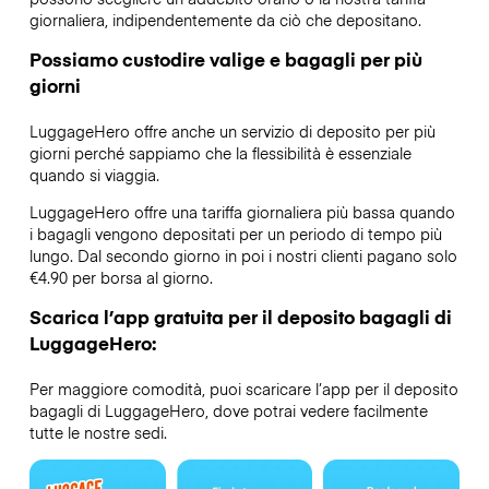
giornaliera, indipendentemente da ciò che depositano.
Possiamo custodire valige e bagagli per più
giorni
LuggageHero offre anche un servizio di deposito per più
giorni perché sappiamo che la flessibilità è essenziale
quando si viaggia.
LuggageHero offre una tariffa giornaliera più bassa quando
i bagagli vengono depositati per un periodo di tempo più
lungo. Dal secondo giorno in poi i nostri clienti pagano solo
€4.90 per borsa al giorno.
Scarica l’app gratuita per il deposito bagagli di
LuggageHero:
Per maggiore comodità, puoi scaricare l’app per il deposito
bagagli di LuggageHero, dove potrai vedere facilmente
tutte le nostre sedi.