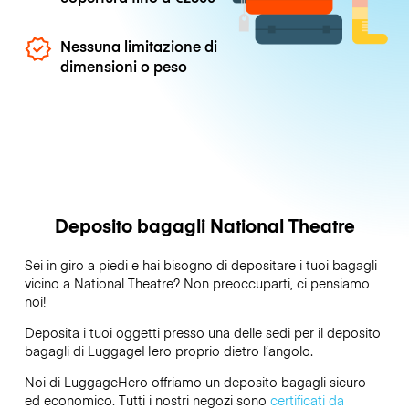
Nessuna limitazione di
dimensioni o peso
Deposito bagagli National Theatre
Sei in giro a piedi e hai bisogno di depositare i tuoi bagagli
vicino a National Theatre? Non preoccuparti, ci pensiamo
noi!
Deposita i tuoi oggetti presso una delle sedi per il deposito
bagagli di
LuggageHero
proprio dietro l’angolo.
Noi di LuggageHero offriamo un deposito bagagli sicuro
ed economico. Tutti i nostri negozi sono
certificati da