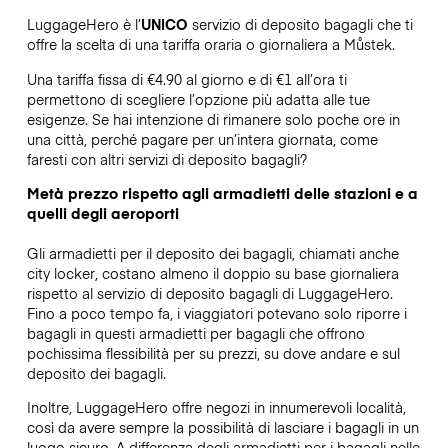
LuggageHero è l’
UNICO
servizio di deposito bagagli che ti
offre la scelta di una tariffa oraria o giornaliera a Můstek.
Una tariffa fissa di €4.90 al giorno e di €1 all’ora ti
permettono di scegliere l’opzione più adatta alle tue
esigenze. Se hai intenzione di rimanere solo poche ore in
una città, perché pagare per un’intera giornata, come
faresti con altri servizi di deposito bagagli?
Metà prezzo rispetto agli armadietti delle stazioni e a
quelli degli aeroporti
Gli armadietti per il deposito dei bagagli, chiamati anche
city locker, costano almeno il doppio su base giornaliera
rispetto al servizio di deposito bagagli di LuggageHero.
Fino a poco tempo fa, i viaggiatori potevano solo riporre i
bagagli in questi armadietti per bagagli che offrono
pochissima flessibilità per su prezzi, su dove andare e sul
deposito dei bagagli.
Inoltre, LuggageHero offre negozi in innumerevoli località,
così da avere sempre la possibilità di lasciare i bagagli in un
luogo sicuro. A differenza degli armadietti per i bagagli nelle