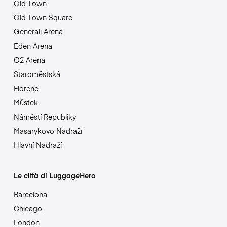
Old Town
Old Town Square
Generali Arena
Eden Arena
O2 Arena
Staroměstská
Florenc
Můstek
Náměstí Republiky
Masarykovo Nádraží
Hlavní Nádraží
Le città di LuggageHero
Barcelona
Chicago
London