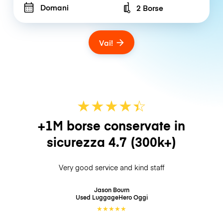
Domani
2 Borse
Number of bags
Vai!
★
★
★
★
☆
★
+1M borse conservate in
sicurezza
4.7
(300k+)
Very good service and kind staff
Jason Bourn
Used LuggageHero
Oggi
★
★
★
★
★