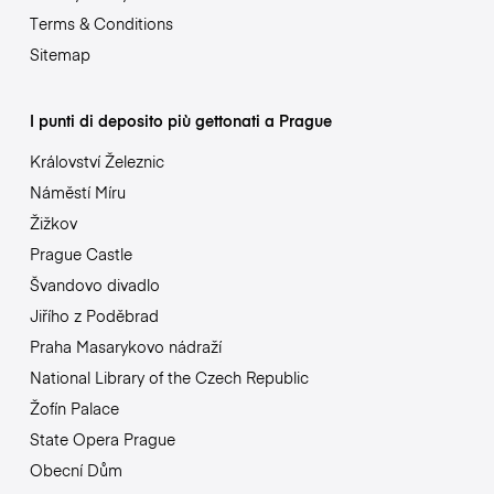
Terms & Conditions
Sitemap
I punti di deposito più gettonati a Prague
Království Železnic
Náměstí Míru
Žižkov
Prague Castle
Švandovo divadlo
Jiřího z Poděbrad
Praha Masarykovo nádraží
National Library of the Czech Republic
Žofín Palace
State Opera Prague
Obecní Dům