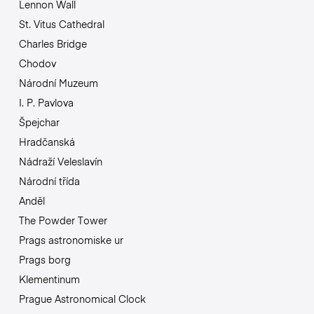
Lennon Wall
St. Vitus Cathedral
Charles Bridge
Chodov
Národní Muzeum
I. P. Pavlova
Špejchar
Hradčanská
Nádraží Veleslavín
Národní třída
Anděl
The Powder Tower
Prags astronomiske ur
Prags borg
Klementinum
Prague Astronomical Clock