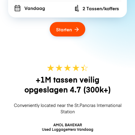
Vandaag
2 Tassen/koffers
Number of bags
Starten
★
★
★
★
☆
★
+1M tassen veilig
opgeslagen
4.7
(300k+)
Conveniently located near the St.Pancras International
Station
AMOL BAHEKAR
Used LuggageHero
Vandaag