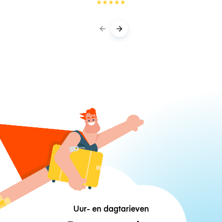
★
★
★
★
★
Uur- en dagtarieven