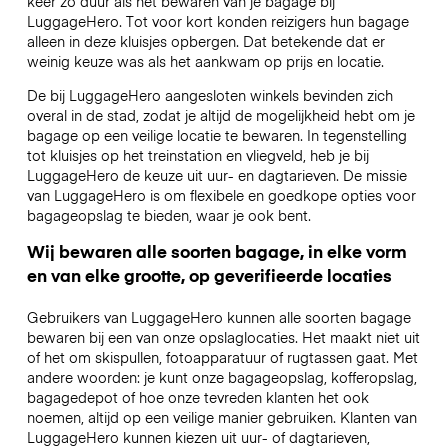
keer zo duur als het bewaren van je bagage bij
LuggageHero. Tot voor kort konden reizigers hun bagage
alleen in deze kluisjes opbergen. Dat betekende dat er
weinig keuze was als het aankwam op prijs en locatie.
De bij LuggageHero aangesloten winkels bevinden zich
overal in de stad, zodat je altijd de mogelijkheid hebt om je
bagage op een veilige locatie te bewaren. In tegenstelling
tot kluisjes op het treinstation en vliegveld, heb je bij
LuggageHero de keuze uit uur- en dagtarieven. De missie
van LuggageHero is om flexibele en goedkope opties voor
bagageopslag te bieden, waar je ook bent.
Wij bewaren alle soorten bagage, in elke vorm
en van elke grootte, op geverifieerde locaties
Gebruikers van LuggageHero kunnen alle soorten bagage
bewaren bij een van onze opslaglocaties. Het maakt niet uit
of het om skispullen, fotoapparatuur of rugtassen gaat. Met
andere woorden: je kunt onze bagageopslag, kofferopslag,
bagagedepot of hoe onze tevreden klanten het ook
noemen, altijd op een veilige manier gebruiken. Klanten van
LuggageHero kunnen kiezen uit uur- of dagtarieven,