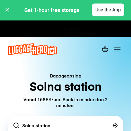
Get 1-hour free storage 
Use the App
Uur- / dagtarieven
Bagageopslag
Solna station
Vanaf 15SEK/uur. Boek in minder dan 2
minuten.
Location