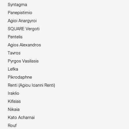
Syntagma
Panepistimio
Agioi Anargyroi
SQUARE Vergoti
Pentelis
Agios Alexandros
Tavros
Pyrgos Vasilissis
Lefka
Pikrodaphne
Renti (Agiou Ioanni Renti)
Iraklio
Kifisias
Nikaia
Kato Acharnai
Rouf