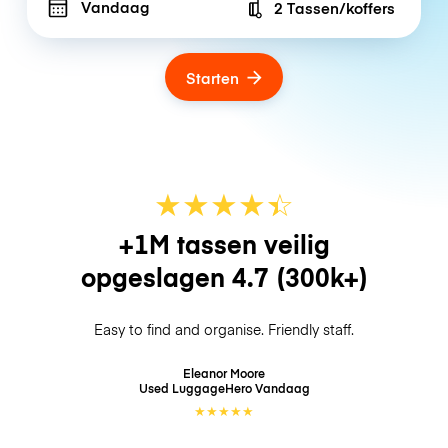
Vandaag
2 Tassen/koffers
Number of bags
Starten
★
★
★
★
☆
★
+1M tassen veilig
opgeslagen
4.7
(300k+)
Easy to find and organise. Friendly staff.
Eleanor Moore
Used LuggageHero
Vandaag
★
★
★
★
★