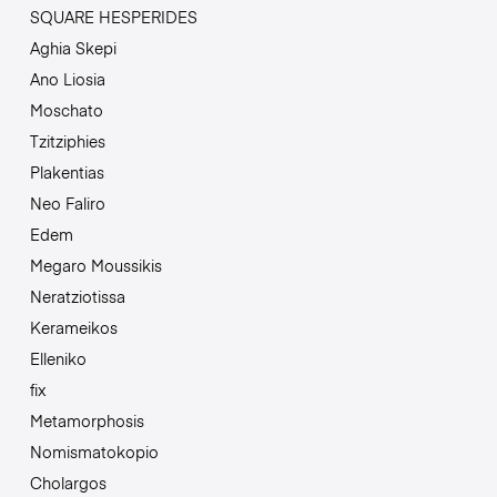
SQUARE HESPERIDES
Aghia Skepi
Ano Liosia
Moschato
Tzitziphies
Plakentias
Neo Faliro
Edem
Megaro Moussikis
Neratziotissa
Kerameikos
Elleniko
fix
Metamorphosis
Nomismatokopio
Cholargos