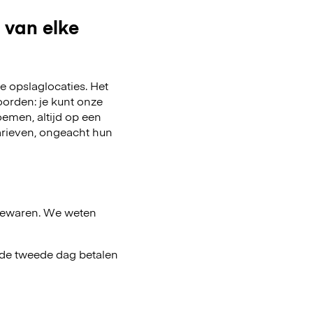
 van elke
 opslaglocaties. Het
oorden: je kunt onze
emen, altijd op een
arieven, ongeacht hun
bewaren. We weten
af de tweede dag betalen