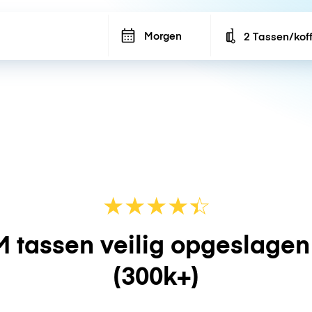
Morgen
2 Tassen/kof
Number of bags
★
★
★
★
☆
★
 tassen veilig opgeslage
(300k+)