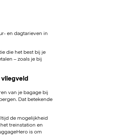
ur- en dagtarieven in
e die het best bij je
talen – zoals je bij
 vliegveld
ren van je bagage bij
pbergen. Dat betekende
ltijd de mogelijkheid
het treinstation en
 LuggageHero is om