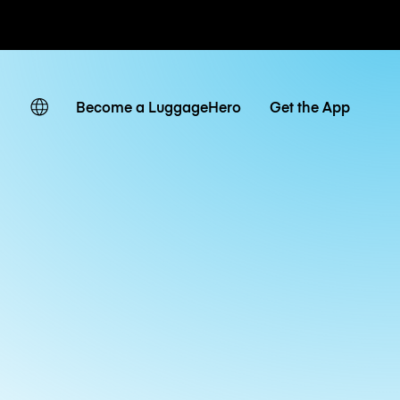
ven
Become a LuggageHero
Get the App