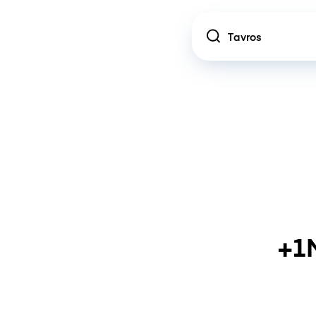
Location
+1M