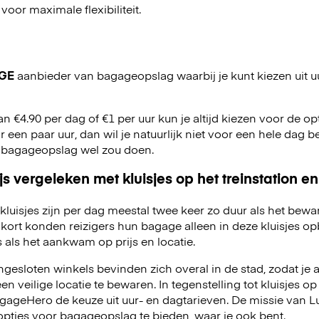
 voor maximale flexibiliteit.
GE
aanbieder van bagageopslag waarbij je kunt kiezen uit u
an €4.90 per dag of €1 per uur kun je altijd kiezen voor de opti
r een paar uur, dan wil je natuurlijk niet voor een hele dag be
 bagageopslag wel zou doen.
js vergeleken met kluisjes op het treinstation en
kluisjes zijn per dag meestal twee keer zo duur als het bewa
kort konden reizigers hun bagage alleen in deze kluisjes o
 als het aankwam op prijs en locatie.
esloten winkels bevinden zich overal in de stad, zodat je a
 veilige locatie te bewaren. In tegenstelling tot kluisjes op 
LuggageHero de keuze uit uur- en dagtarieven. De missie van
opties voor bagageopslag te bieden, waar je ook bent.