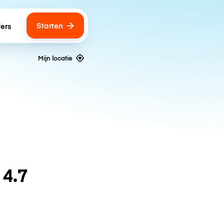
Starten
fers
Mijn locatie
n
4.7