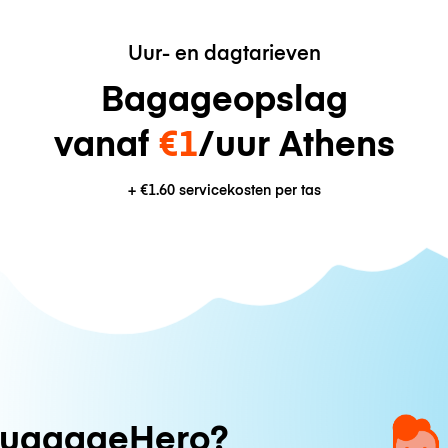
Uur- en dagtarieven
Bagageopslag
vanaf
€1
/uur Athens
+
€1.60
servicekosten per tas
uggageHero?