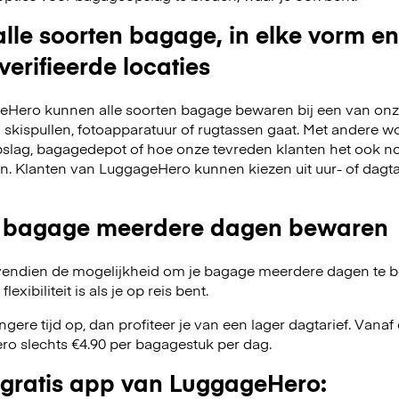
lle soorten bagage, in elke vorm en
verifieerde locaties
Hero kunnen alle soorten bagage bewaren bij een van onze
m skispullen, fotoapparatuur of rugtassen gaat. Met andere w
slag, bagagedepot of hoe onze tevreden klanten het ook no
en. Klanten van LuggageHero kunnen kiezen uit uur- of dagt
 bagage meerdere dagen bewaren
endien de mogelijkheid om je bagage meerdere dagen te 
exibiliteit is als je op reis bent.
angere tijd op, dan profiteer je van een lager dagtarief. Van
o slechts €4.90 per bagagestuk per dag.
gratis app van LuggageHero: