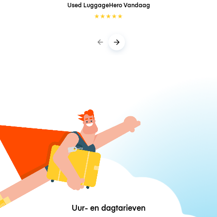
Used LuggageHero
Vandaag
★
★
★
★
★
Uur- en dagtarieven