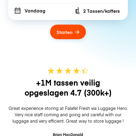
Vandaag
2 Tassen/koffers
Number of bags
Starten
★
★
★
★
☆
★
+1M tassen veilig
opgeslagen
4.7
(300k+)
Great experience storing at Falafel Fresh via Luggage Hero.
Very nice staff coming and going and careful with our
luggage and very efficient. Great way to store luggage !
Brian MacDonald