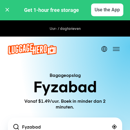
Get 1-hour free storage 
Use the App
Uur- / dagtarieven
Bagageopslag
Fyzabad
Vanaf $1.49/uur. Boek in minder dan 2
minuten.
Location