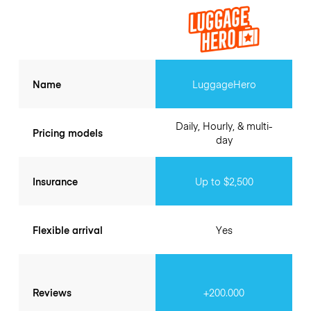
Name
LuggageHero
Daily, Hourly, & multi-
Pricing models
day
Insurance
Up to $2,500
Flexible arrival
Yes
Reviews
+200.000