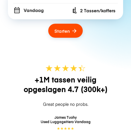
Vandaag
2 Tassen/koffers
Number of bags
Starten
★
★
★
★
☆
★
+1M tassen veilig
opgeslagen
4.7
(300k+)
Great people no probs.
James Tuohy
Used LuggageHero
Vandaag
★
★
★
★
★