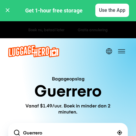
Get 1-hour free storage 
Use the App
Uur- / dagtarieven
Bagageopslag
Guerrero
Vanaf $1.49/uur. Boek in minder dan 2
minuten.
Location