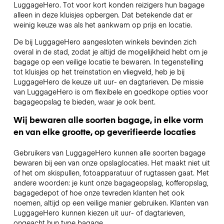
LuggageHero. Tot voor kort konden reizigers hun bagage
alleen in deze kluisjes opbergen. Dat betekende dat er
weinig keuze was als het aankwam op prijs en locatie.
De bij LuggageHero aangesloten winkels bevinden zich
overal in de stad, zodat je altijd de mogelijkheid hebt om je
bagage op een veilige locatie te bewaren. In tegenstelling
tot kluisjes op het treinstation en vliegveld, heb je bij
LuggageHero de keuze uit uur- en dagtarieven. De missie
van LuggageHero is om flexibele en goedkope opties voor
bagageopslag te bieden, waar je ook bent.
Wij bewaren alle soorten bagage, in elke vorm
en van elke grootte, op geverifieerde locaties
Gebruikers van LuggageHero kunnen alle soorten bagage
bewaren bij een van onze opslaglocaties. Het maakt niet uit
of het om skispullen, fotoapparatuur of rugtassen gaat. Met
andere woorden: je kunt onze bagageopslag, kofferopslag,
bagagedepot of hoe onze tevreden klanten het ook
noemen, altijd op een veilige manier gebruiken. Klanten van
LuggageHero kunnen kiezen uit uur- of dagtarieven,
ongeacht hun type bagage.